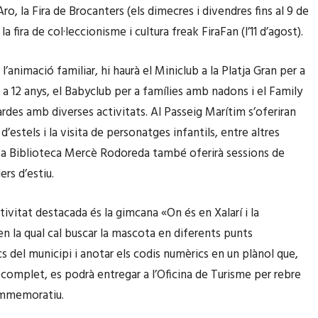
Aro, la Fira de Brocanters (els dimecres i divendres fins al 9 de
la fira de col·leccionisme i cultura freak FiraFan (l’11 d’agost).
 l’animació familiar, hi haurà el Miniclub a la Platja Gran per a
 a 12 anys, el Babyclub per a famílies amb nadons i el Family
ardes amb diverses activitats. Al Passeig Marítim s’oferiran
s d’estels i la visita de personatges infantils, entre altres
 La Biblioteca Mercè Rodoreda també oferirà sessions de
ers d’estiu.
tivitat destacada és la gimcana «On és en Xalarí i la
en la qual cal buscar la mascota en diferents punts
 del municipi i anotar els codis numèrics en un plànol que,
complet, es podrà entregar a l’Oficina de Turisme per rebre
ommemoratiu.