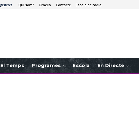
gistra't
Qui som?
Graella
Contacte
Escola de ràdio
El Temps
Programes
Escola
En Directe