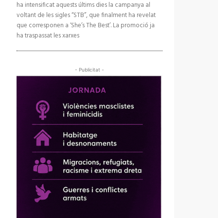
ha intensificat aquests últims dies la campanya al
voltant de les sigles “STB”, que finalment ha revelat
que corresponen a ‘She’s The Best’. La promoció ja
ha traspassat les xarxes
- Publicitat -