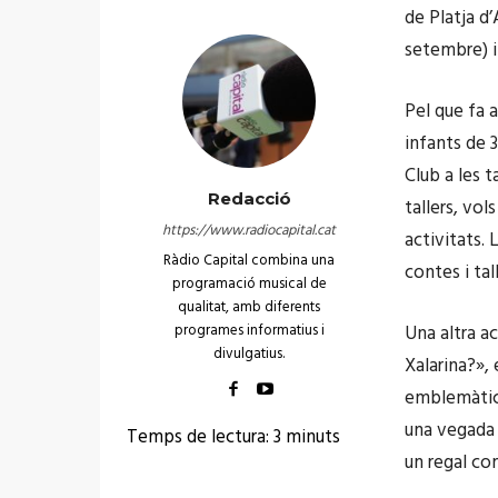
de Platja d’
setembre) i 
Pel que fa a
infants de 3
Club a les t
Redacció
tallers, vol
https://www.radiocapital.cat
activitats.
Ràdio Capital combina una
contes i tall
programació musical de
qualitat, amb diferents
programes informatius i
Una altra ac
divulgatius.
Xalarina?», 
emblemàtics
una vegada 
Temps de lectura:
3
minuts
un regal c