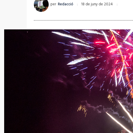
per
Redacció
18 de juny de 2024