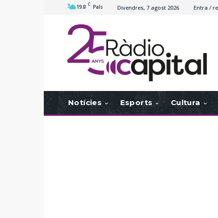
C
19.8
Pals
Divendres, 7 agost 2026
Entra / re
Notícies
Esports
Cultura