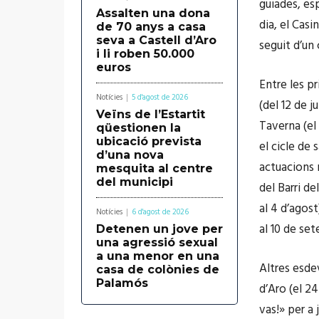
guiades, esp
Assalten una dona
dia, el Cas
de 70 anys a casa
seva a Castell d’Aro
seguit d’un 
i li roben 50.000
euros
Entre les pr
Notícies
5 d'agost de 2026
(del 12 de j
Veïns de l’Estartit
Taverna (el 
qüestionen la
ubicació prevista
el cicle de
d’una nova
actuacions m
mesquita al centre
del municipi
del Barri de
al 4 d’agost
Notícies
6 d'agost de 2026
al 10 de se
Detenen un jove per
una agressió sexual
a una menor en una
Altres esde
casa de colònies de
Palamós
d’Aro (el 24
vas!» per a 