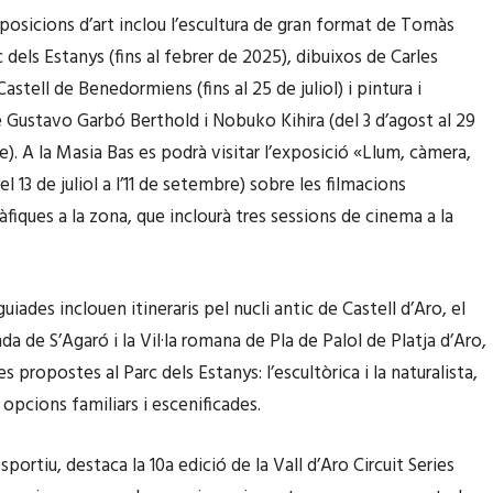
xposicions d’art inclou l’escultura de gran format de Tomàs
 dels Estanys (fins al febrer de 2025), dibuixos de Carles
Castell de Benedormiens (fins al 25 de juliol) i pintura i
e Gustavo Garbó Berthold i Nobuko Kihira (del 3 d’agost al 29
). A la Masia Bas es podrà visitar l’exposició «Llum, càmera,
el 13 de juliol a l’11 de setembre) sobre les filmacions
fiques a la zona, que inclourà tres sessions de cinema a la
guiades inclouen itineraris pel nucli antic de Castell d’Aro, el
a de S’Agaró i la Vil·la romana de Pla de Palol de Platja d’Aro,
s propostes al Parc dels Estanys: l’escultòrica i la naturalista,
 opcions familiars i escenificades.
sportiu, destaca la 10a edició de la Vall d’Aro Circuit Series