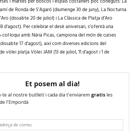
rses i marxes per boscos i espais costaners poc coneguts: La
Camí de Ronda de S’Agaró (diumenge 30 de juny), La Nocturna
’Aro (dissabte 20 de juliol) i La Clàssica de Platja d’Aro
 d’agost). Per celebrar el desè aniversari, s’oferirà una
-col·loqui amb Núria Picas, campiona del món de curses
l (dissabte 17 d’agost), així com diverses edicions del
 vòlei platja Vòlei JAM (13 de juliol, 11 d’agost i 1 de