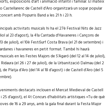
orts, exposicions d’art i animació infantil i familiar. El mateix
ino Castellarenc de Castell d’Aro organitzarà un sopar popular
concert amb Popurris Band a les 21 h i 23 h.
incipals activitats musicals hi ha el 27è Festival Nits de Jazz
uliol al 23 d’agost), la 41a Cantada d’Havaneres i Cançons de
13 de juliol), el 10è FestiSurf Costa Brava (el 21 de setembre) i
 sardanes i havaneres en petit format. També hi haurà
usicals en les Festes Majors de S’Agaró (del 12 al 14 de juliol),
l Ridaura (el 26 i 27 de juliol), de la Urbanització Dalmau (del 2
), de Platja d’Aro (del 14 al 18 d’agost) i de Castell d’Aro (del 5
tembre).
veniments destacats inclouen el Mercat Medieval de Castell
 i 25 d’agost), el 4t Concurs d’habilitats artístiques «Tu de què
joves de 16 a 29 anys, amb la gala final durant la Festa Major