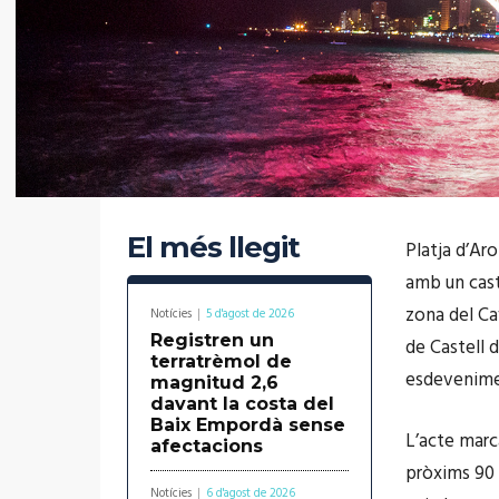
El més llegit
Platja d’Ar
amb un caste
zona del Ca
Notícies
5 d'agost de 2026
Registren un
de Castell d
terratrèmol de
esdevenimen
magnitud 2,6
davant la costa del
Baix Empordà sense
L’acte marca
afectacions
pròxims 90 
Notícies
6 d'agost de 2026