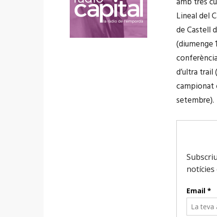
amb tres cu
Lineal del 
de Castell d
(diumenge 18
conferència
d’ultra trai
campionat de
setembre).