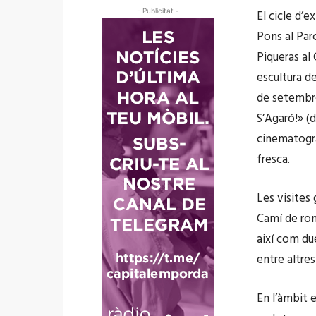
- Publicitat -
El cicle d’e
Pons al Parc
Piqueras al 
escultura d
de setembre
S’Agaró!» (d
cinematogrà
fresca.
Les visites 
Camí de rond
així com due
entre altres
En l’àmbit e