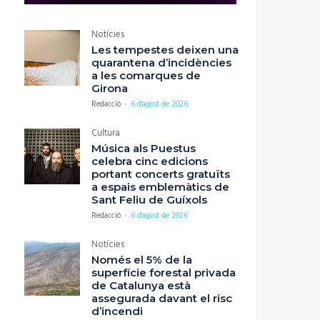
Notícies
Les tempestes deixen una
quarantena d’incidències
a les comarques de
Girona
Redacció
-
6 d'agost de 2026
Cultura
Música als Puestus
celebra cinc edicions
portant concerts gratuïts
a espais emblemàtics de
Sant Feliu de Guíxols
Redacció
-
6 d'agost de 2026
Notícies
Només el 5% de la
superfície forestal privada
de Catalunya està
assegurada davant el risc
d’incendi