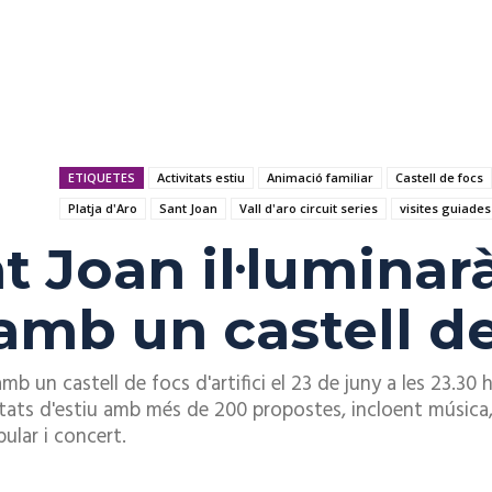
ETIQUETES
Activitats estiu
Animació familiar
Castell de focs
Platja d'Aro
Sant Joan
Vall d'aro circuit series
visites guiades
t Joan il·luminarà
 amb un castell d
mb un castell de focs d'artifici el 23 de juny a les 23.30 
ivitats d'estiu amb més de 200 propostes, incloent música,
pular i concert.