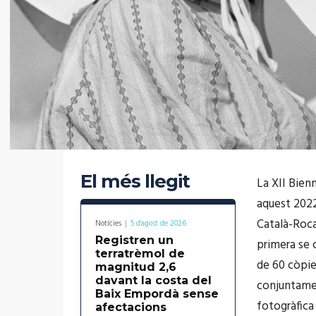
El més llegit
La XII Bien
aquest 2022
Català-Roca
Notícies
5 d'agost de 2026
Registren un
primera se 
terratrèmol de
de 60 còpie
magnitud 2,6
davant la costa del
conjuntamen
Baix Empordà sense
fotogràfica 
afectacions