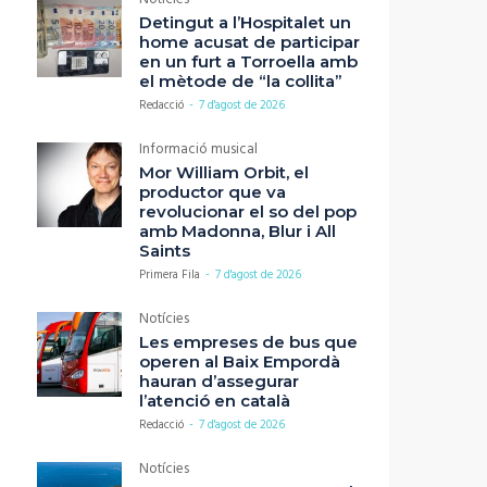
Detingut a l’Hospitalet un
home acusat de participar
en un furt a Torroella amb
el mètode de “la collita”
Redacció
-
7 d'agost de 2026
Informació musical
Mor William Orbit, el
productor que va
revolucionar el so del pop
amb Madonna, Blur i All
Saints
Primera Fila
-
7 d'agost de 2026
Notícies
Les empreses de bus que
operen al Baix Empordà
hauran d’assegurar
l’atenció en català
Redacció
-
7 d'agost de 2026
Notícies