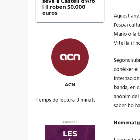
seva a Castell d’Aro
i li roben 50.000
euros
Aquest any,
l’espai cult
Mario o la 
Vitel·la i l
Segons subra
conèixer el 
internacion
ACN
banda, en c
anònim del 
Temps de lectura:
3
minuts
saber-ho ha
Homenatge
- Publicitat -