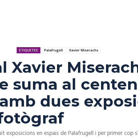
ETIQUETES
Palafrugell
Xavier Miserachs
al Xavier Miserac
se suma al centen
 amb dues exposi
 fotògraf
uit exposicions en espais de Palafrugell i per primer cop s