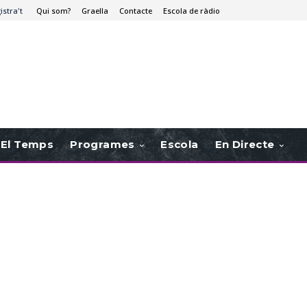
istra't
Qui som?
Graella
Contacte
Escola de ràdio
El Temps
Programes
Escola
En Directe