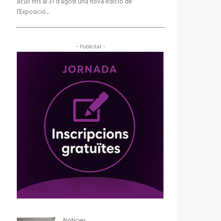
acull fins al 31 d’agost una nova edició de
l’Exposició...
- Publicitat -
Notícies