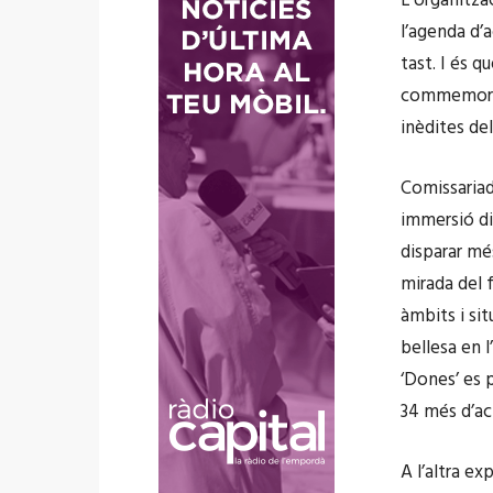
L’organitzac
l’agenda d’a
tast. I és q
commemorat
inèdites del
Comissariada
immersió din
disparar mé
mirada del f
àmbits i si
bellesa en l
‘Dones’ es p
34 més d’ac
A l’altra ex