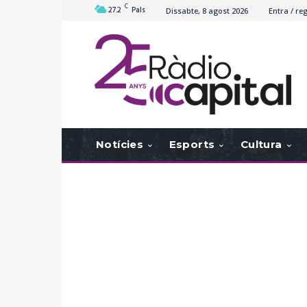
C
27.2
Pals
Dissabte, 8 agost 2026
Entra / reg
Notícies
Esports
Cultura