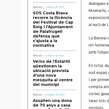
dialoguen e
Notícies
7 d'agost de 2026
Miserachs, q
SOS Costa Brava
exposicions 
recorre la llicència
del Festival de Cap
al nucli de 
Roig i l’Ajuntament
de Palafrugell
defensa que
La Biennal 
s’ajusta a la
ret homenat
normativa
amb l’object
Notícies
5 d'agost de 2026
Veïns de l’Estartit
En total, d
qüestionen la
ubicació prevista
vuit espais 
d’una nova
I per primer
mesquita al centre
del municipi
compta amb 
visites gui
Notícies
6 d'agost de 2026
faran tots e
Assalten una dona
de 70 anys a casa
instituts.