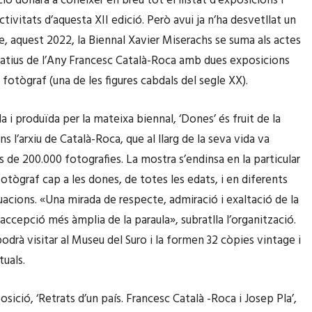
ió donarà a conèixer en breu tot el llistat d’exposicions i
ctivitats d’aquesta XII edició. Però avui ja n’ha desvetllat un
ue, aquest 2022, la Biennal Xavier Miserachs se suma als actes
ius de l’Any Francesc Català-Roca amb dues exposicions
 fotògraf (una de les figures cabdals del segle XX).
 i produïda per la mateixa biennal, ‘Dones’ és fruit de la
s l’arxiu de Català-Roca, que al llarg de la seva vida va
s de 200.000 fotografies. La mostra s’endinsa en la particular
otògraf cap a les dones, de totes les edats, i en diferents
tuacions. «Una mirada de respecte, admiració i exaltació de la
’accepció més àmplia de la paraula», subratlla l’organització.
odrà visitar al Museu del Suro i la formen 32 còpies vintage i
tuals.
posició, ‘Retrats d’un país. Francesc Català -Roca i Josep Pla’,