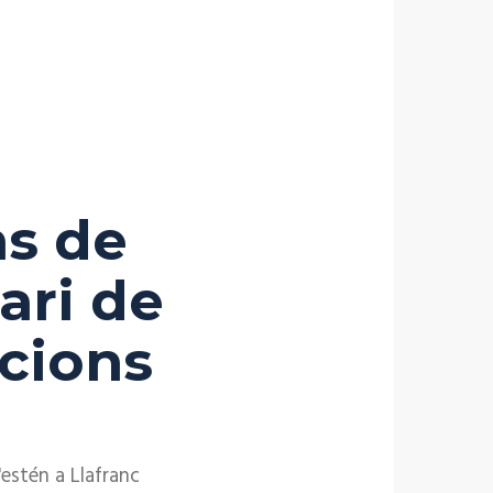
hs de
ari de
cions
'estén a Llafranc