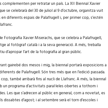
s complementen per retratar un país. La XII Biennal Xavier
ue se celebrarà del 30 de juliol al 9 d’octubre, organitza vuit
en diferents espais de Palafrugell i, per primer cop, s’estén
Llafranc.
de Fotografia Xavier Miserachs, que se celebra a Palafrugell,
ge al fotògraf català i a la seva generació. A més, treballa
iu d’apropar l’art de la fotografia al gran públic.
urant gairebé dos mesos i mig, la biennal portarà exposicions a
diferents de Palafrugell. Són tres més que en l’edició passada.
 cop, també arribarà fins al nucli de Llafranc. A més, la biennal
un programa d’activitats paral·leles obertes a tothom i
ades. Les que s’adrecen al públic en general, com a novetat, es
ls dissabtes d’agost; i al setembre serà el torn d’escoles i