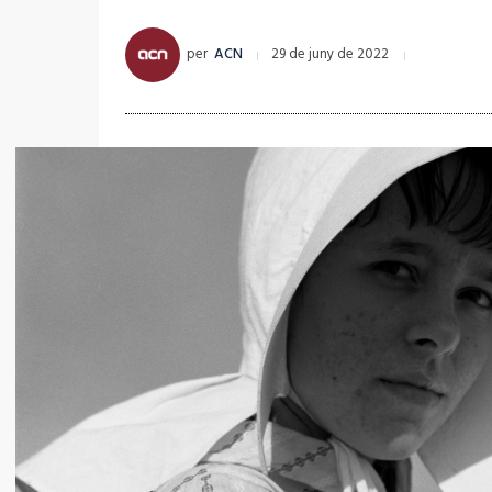
per
ACN
29 de juny de 2022