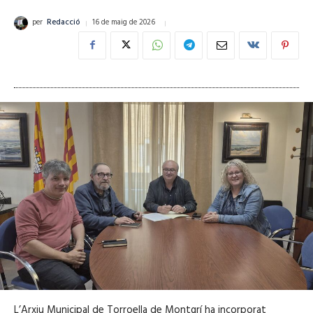
16 de maig de 2026
per
Redacció
L’Arxiu Municipal de
Torroella de Montgrí
ha incorporat