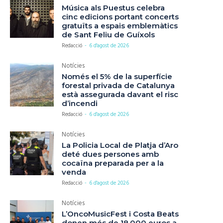
Música als Puestus celebra
cinc edicions portant concerts
gratuïts a espais emblemàtics
de Sant Feliu de Guíxols
Redacció
-
6 d'agost de 2026
Notícies
Només el 5% de la superfície
forestal privada de Catalunya
està assegurada davant el risc
d’incendi
Redacció
-
6 d'agost de 2026
Notícies
La Policia Local de Platja d’Aro
deté dues persones amb
cocaïna preparada per a la
venda
Redacció
-
6 d'agost de 2026
Notícies
L’OncoMusicFest i Costa Beats
donen més de 18.000 euros a