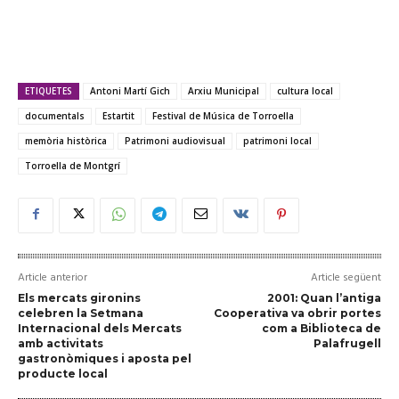
ETIQUETES
Antoni Martí Gich
Arxiu Municipal
cultura local
documentals
Estartit
Festival de Música de Torroella
memòria històrica
Patrimoni audiovisual
patrimoni local
Torroella de Montgrí
Article anterior
Article següent
Els mercats gironins
2001: Quan l’antiga
celebren la Setmana
Cooperativa va obrir portes
Internacional dels Mercats
com a Biblioteca de
amb activitats
Palafrugell
gastronòmiques i aposta pel
producte local