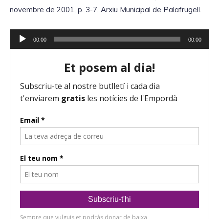
novembre de 2001, p. 3-7. Arxiu Municipal de Palafrugell.
R
00:00
00:00
e
p
r
o
d
u
c
t
o
r
d
'
à