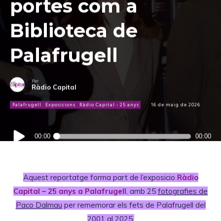
portes com a
Biblioteca de
Palafrugell
Per
Ràdio Capital
Palafrugell
Exposicions
Ràdio Capital - 25 anys
16 de maig de 2026
Reproductor
00:00
00:00
d'àudio
Aquest reportatge forma part de l’exposicio
Ràdio
Capital – 25 anys a Palafrugell
,
amb 25
fotografies de
Paco Dalmau
per rememorar els fets de Palafrugell del
2001 al 2025.