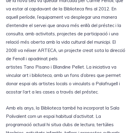
de la nova seu va quedar marcada per Carme Fenoll, que
va estar al capdavant de la Biblioteca fins al 2012. En
aquell període, l’equipament va desplegar una manera
d’entendre el servei que anava més enllà del préstec i la
consulta, amb activitats, projectes de participació i una
relació més oberta amb la vida cultural del municipi. El
2008 va néixer ARTECA, un projecte creat sota la direcció
de Fenoll i apadrinat pels
artistes Tano Pisano i Blandine Pellet. La iniciativa va
vincular art i biblioteca, amb un fons d’obres que permet
donar espai als artistes locals o vinculats a Palafrugell i
acostar l’art a les cases a través del préstec.
Amb els anys, la Biblioteca també ha incorporat la Sala
Polivalent com un espai habitual d’activitat. La
programació actual hi situa clubs de lectura, tertúlies
literàries, activitats infantils, tallers i propostes culturals