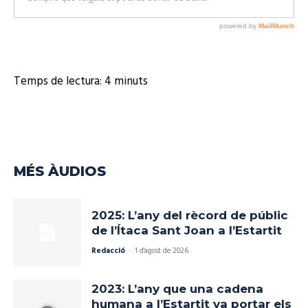
u
d
i
o
Temps de lectura:
4
minuts
MÉS ÀUDIOS
2025: L’any del rècord de públic
de l’Ítaca Sant Joan a l’Estartit
Redacció
-
1 d'agost de 2026
2023: L’any que una cadena
humana a l’Estartit va portar els