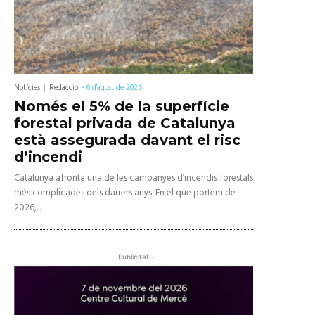
Notícies
Redacció
-
6 d'agost de 2026
Només el 5% de la superfície
forestal privada de Catalunya
està assegurada davant el risc
d’incendi
Catalunya afronta una de les campanyes d’incendis forestals
més complicades dels darrers anys. En el que portem de
2026,...
- Publicitat -