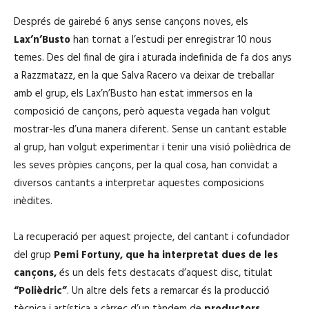
Després de gairebé 6 anys sense cançons noves, els
Lax’n’Busto
han tornat a l’estudi per enregistrar 10 nous
temes. Des del final de gira i aturada indefinida de fa dos anys
a Razzmatazz, en la que Salva Racero va deixar de treballar
amb el grup, els Lax’n’Busto han estat immersos en la
composició de cançons, però aquesta vegada han volgut
mostrar-les d’una manera diferent. Sense un cantant estable
al grup, han volgut experimentar i tenir una visió polièdrica de
les seves pròpies cançons, per la qual cosa, han convidat a
diversos cantants a interpretar aquestes composicions
inèdites.
La recuperació per aquest projecte, del cantant i cofundador
del grup
Pemi Fortuny, que ha interpretat dues de les
cançons,
és un dels fets destacats d’aquest disc, titulat
“Polièdric”
. Un altre dels fets a remarcar és la producció
tècnica i artística a càrrec d’un tàndem de
productors