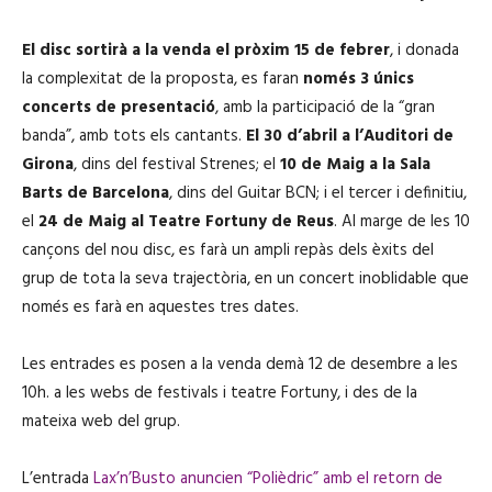
El disc sortirà a la venda el pròxim 15 de febrer
, i donada
la complexitat de la proposta, es faran
només 3 únics
concerts de presentació
, amb la participació de la “gran
banda”, amb tots els cantants.
El 30 d’abril a l’Auditori de
Girona
, dins del festival Strenes; el
10 de Maig a la Sala
Barts de Barcelona
, dins del Guitar BCN; i el tercer i definitiu,
el
24 de Maig al Teatre Fortuny de Reus
. Al marge de les 10
cançons del nou disc, es farà un ampli repàs dels èxits del
grup de tota la seva trajectòria, en un concert inoblidable que
només es farà en aquestes tres dates.
Les entrades es posen a la venda demà 12 de desembre a les
10h. a les webs de festivals i teatre Fortuny, i des de la
mateixa web del grup.
L’entrada
Lax’n’Busto anuncien “Polièdric” amb el retorn de