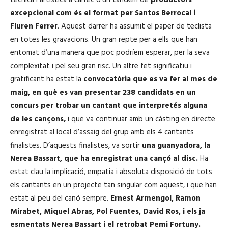
excepcional com és el format per Santos Berrocal i
Fluren Ferrer
. Aquest darrer ha assumit el paper de teclista
en totes les gravacions. Un gran repte per a ells que han
entomat d’una manera que poc podríem esperar, per la seva
complexitat i pel seu gran risc. Un altre fet significatiu i
gratificant ha estat la
convocatòria que es va fer al mes de
maig, en què es van presentar 238 candidats en un
concurs per trobar un cantant que interpretés alguna
de les cançons,
i que va continuar amb un càsting en directe
enregistrat al local d’assaig del grup amb els 4 cantants
finalistes. D’aquests finalistes, va sortir
una guanyadora, la
Nerea Bassart, que ha enregistrat una cançó al disc.
Ha
estat clau la implicació, empatia i absoluta disposició de tots
els cantants en un projecte tan singular com aquest, i que han
estat al peu del canó sempre.
Ernest Armengol, Ramon
Mirabet, Miquel Abras, Pol Fuentes, David Ros, i els ja
esmentats Nerea Bassart i el retrobat Pemi Fortuny.