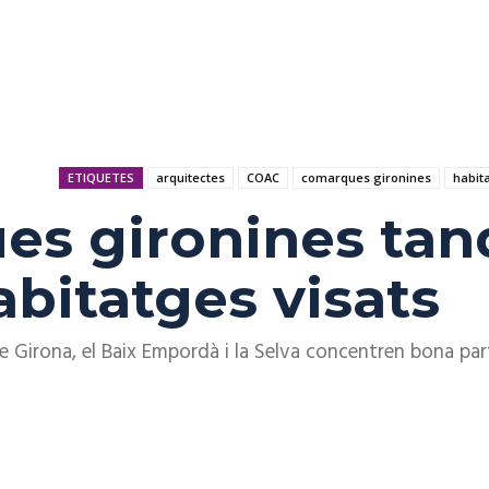
ETIQUETES
arquitectes
COAC
comarques gironines
habit
es gironines tan
bitatges visats
e Girona, el Baix Empordà i la Selva concentren bona par