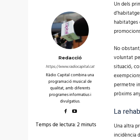
Un dels pri
d’habitatge
habitatges d
promocions 
No obstant,
voluntat pe
Redacció
situació, co
https://www.radiocapital.cat
exempcions 
Ràdio Capital combina una
programació musical de
permetre in
qualitat, amb diferents
pròxims any
programes informatius i
divulgatius.
La rehab
Temps de lectura:
2
minuts
Una altra p
incidència d