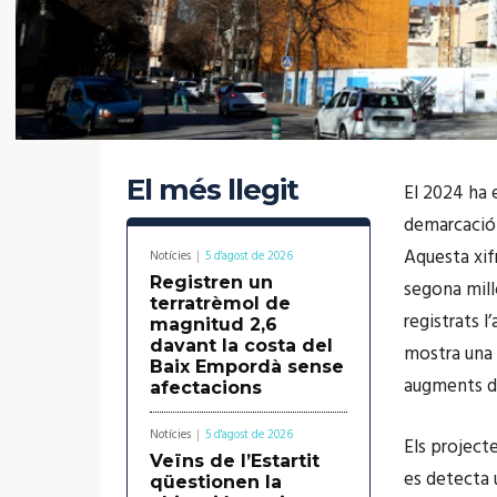
El més llegit
El 2024 ha e
demarcació 
Aquesta xif
Notícies
5 d'agost de 2026
Registren un
segona mill
terratrèmol de
registrats l
magnitud 2,6
davant la costa del
mostra una 
Baix Empordà sense
augments d
afectacions
Notícies
5 d'agost de 2026
Els project
Veïns de l’Estartit
es detecta 
qüestionen la