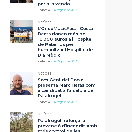
per a la venda
Redacció
-
6 d'agost de 2026
Notícies
L’OncoMusicFest i Costa
Beats donen més de
18.000 euros a l’Hospital
de Palamós per
humanitzar l’Hospital de
Dia Mèdic
Redacció
-
6 d'agost de 2026
Notícies
Som Gent del Poble
presenta Marc Heras com
a candidat a l’alcaldia de
Palafrugell
Redacció
-
6 d'agost de 2026
Notícies
Palafrugell reforça la
prevenció d’incendis amb
més control de les