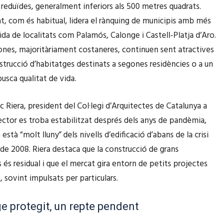
reduïdes, generalment inferiors als 500 metres quadrats.
at, com és habitual, lidera el rànquing de municipis amb més
ida de localitats com Palamós, Calonge i Castell-Platja d’Aro.
nes, majoritàriament costaneres, continuen sent atractives
nstrucció d’habitatges destinats a segones residències o a un
usca qualitat de vida.
 Riera, president del Col·legi d’Arquitectes de Catalunya a
sector es troba estabilitzat després dels anys de pandèmia,
està “molt lluny” dels nivells d’edificació d’abans de la crisi
e 2008. Riera destaca que la construcció de grans
és residual i que el mercat gira entorn de petits projectes
 sovint impulsats per particulars.
e protegit, un repte pendent