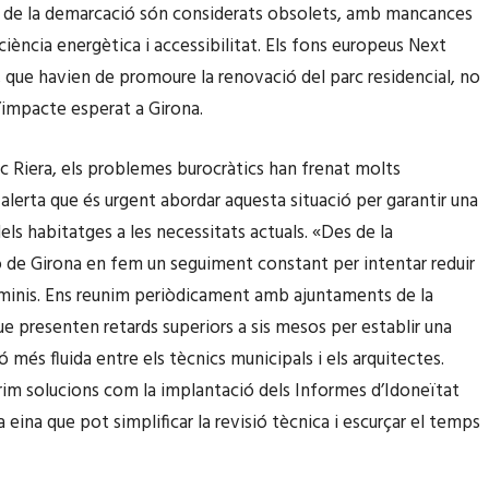
s de la demarcació són considerats obsolets, amb mancances
ciència energètica i accessibilitat. Els fons europeus Next
 que havien de promoure la renovació del parc residencial, no
l’impacte esperat a Girona.
 Riera, els problemes burocràtics han frenat molts
 alerta que és urgent abordar aquesta situació per garantir una
els habitatges a les necessitats actuals. «Des de la
de Girona en fem un seguiment constant per intentar reduir
minis. Ens reunim periòdicament amb ajuntaments de la
ue presenten retards superiors a sis mesos per establir una
ó més fluida entre els tècnics municipals i els arquitectes.
m solucions com la implantació dels Informes d’Idoneïtat
 eina que pot simplificar la revisió tècnica i escurçar el temps