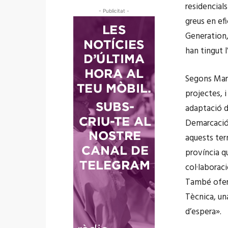
residencial
- Publicitat -
greus en efi
Generation,
han tingut 
Segons Marc
projectes, i
adaptació d
Demarcació 
aquests ter
província q
col·laboraci
També oferi
Tècnica, una
d’espera».