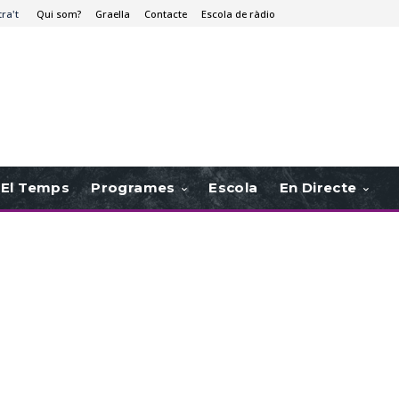
tra't
Qui som?
Graella
Contacte
Escola de ràdio
El Temps
Programes
Escola
En Directe