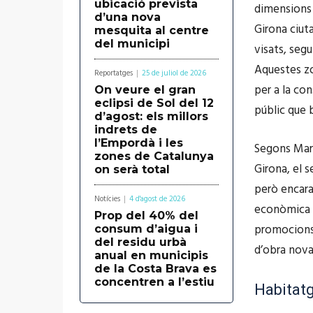
ubicació prevista
dimensions 
d’una nova
Girona ciut
mesquita al centre
del municipi
visats, segu
Aquestes zo
Reportatges
25 de juliol de 2026
per a la co
On veure el gran
eclipsi de Sol del 12
públic que b
d’agost: els millors
indrets de
l’Empordà i les
Segons Marc
zones de Catalunya
Girona, el 
on serà total
però encara 
Notícies
4 d'agost de 2026
econòmica d
Prop del 40% del
promocions 
consum d’aigua i
del residu urbà
d’obra nova,
anual en municipis
de la Costa Brava es
concentren a l’estiu
Habitatg