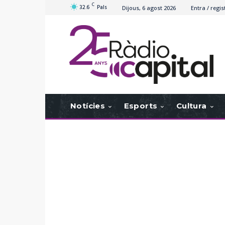
C
32.6
Pals
Dijous, 6 agost 2026
Entra / regis
Notícies
Esports
Cultura