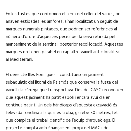
En les fustes que conformen el terra del celler del vaixell, on
anaven estibades les àmfores, s’han localitzat un seguit de
marques numerals pintades, que podrien ser referències al
número d’ordre d’aquestes peces per la seva retirada pel
manteniment de la sentina i posterior recol·locació. Aquestes
marques no tenen paral·lel en cap altre vaixell antic localitzat
al Mediterrani.
El derelicte Illes Formigues II constitueix un jaciment
subaquàtic del litoral de Palamós que conserva la fusta del
vaixell i la càrrega que transportava. Des del CASC reconeixen
que aquest jaciment ha patit espoli i encara avui dia en
continua patint. Un dels hàndicaps d’aquesta excavació és
l’elevada fondària a la qual es troba, gairebé 50 metres, fet
que complica el treball científic de l’equip d’arqueòlegs. El
projecte compta amb finançament propi del MAC i de la