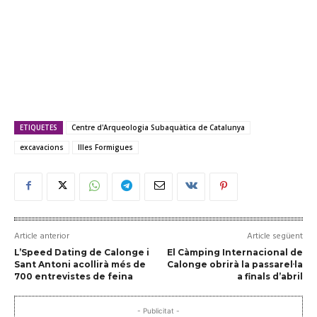
ETIQUETES
Centre d'Arqueologia Subaquàtica de Catalunya
excavacions
Illes Formigues
Article anterior
Article següent
L’Speed Dating de Calonge i
El Càmping Internacional de
Sant Antoni acollirà més de
Calonge obrirà la passarel·la
700 entrevistes de feina
a finals d’abril
- Publicitat -