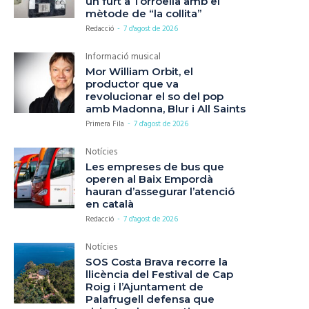
un furt a Torroella amb el
mètode de “la collita”
Redacció
-
7 d'agost de 2026
Informació musical
Mor William Orbit, el
productor que va
revolucionar el so del pop
amb Madonna, Blur i All Saints
Primera Fila
-
7 d'agost de 2026
Notícies
Les empreses de bus que
operen al Baix Empordà
hauran d’assegurar l’atenció
en català
Redacció
-
7 d'agost de 2026
Notícies
SOS Costa Brava recorre la
llicència del Festival de Cap
Roig i l’Ajuntament de
Palafrugell defensa que