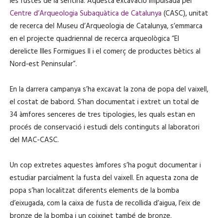
les fustes de la sentina. Aquesta excavació impulsada pel
Centre d’Arqueologia Subaquàtica de Catalunya
(CASC), unitat
de recerca del Museu d’Arqueologia de Catalunya, s’emmarca
en el projecte quadriennal de recerca arqueològica “El
derelicte Illes Formigues II i el comerç de productes bètics al
Nord-est Peninsular”.
En la darrera campanya s’ha excavat la zona de popa del vaixell,
el costat de babord. S’han documentat i extret un total de
34 àmfores senceres de tres tipologies, les quals estan en
procés de conservació i estudi dels continguts al laboratori
del MAC-CASC.
Un cop extretes aquestes àmfores s’ha pogut documentar i
estudiar parcialment la fusta del vaixell. En aquesta zona de
popa s’han localitzat diferents elements de la bomba
d’eixugada, com la caixa de fusta de recollida d’aigua, l’eix de
bronze de la bomba i un coixinet també de bronze.