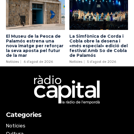
El Museu de la Pesca de
La Simfònica de Corda i
Palamós estrena una
Cobla obre la desena i
nova imatge per reforçar
«més especial» edició del
la seva aposta pel futur
festival Amb So de Cobla
de la mar
de Palamós
Notícies
6 d'agost de 2026
Notícies
5 d'agost de 2026
Categories
Notícies
Cultura