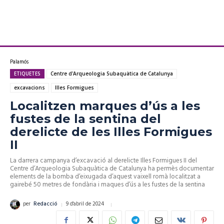
Palamós
ETIQUETES
Centre d'Arqueologia Subaquàtica de Catalunya
excavacions
Illes Formigues
Localitzen marques d’ús a les
fustes de la sentina del
derelicte de les Illes Formigues
II
La darrera campanya d’excavació al derelicte Illes Formigues II del
Centre d’Arqueologia Subaquàtica de Catalunya ha permès documentar
elements de la bomba d’eixugada d’aquest vaixell romà localitzat a
gairebé 50 metres de fondària i maques d’ús a les fustes de la sentina
9 d'abril de 2024
per
Redacció