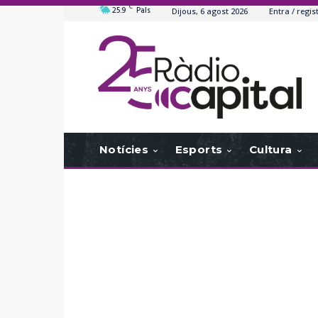
C
25.9
Pals
Dijous, 6 agost 2026
Entra / regis
Notícies
Esports
Cultura