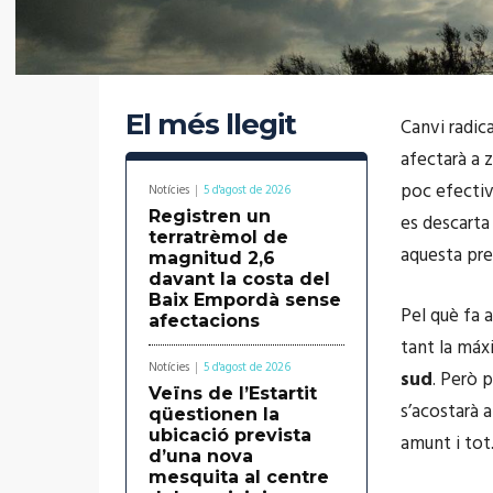
El més llegit
Canvi radica
afectarà a 
poc efectiv
Notícies
5 d'agost de 2026
Registren un
es descart
terratrèmol de
aquesta pre
magnitud 2,6
davant la costa del
Baix Empordà sense
Pel què fa 
afectacions
tant la máx
Notícies
5 d'agost de 2026
sud
. Però 
Veïns de l’Estartit
s’acostarà 
qüestionen la
ubicació prevista
amunt i tot
d’una nova
mesquita al centre