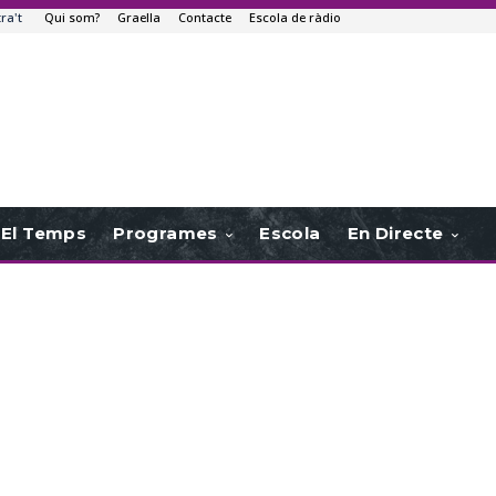
tra't
Qui som?
Graella
Contacte
Escola de ràdio
El Temps
Programes
Escola
En Directe