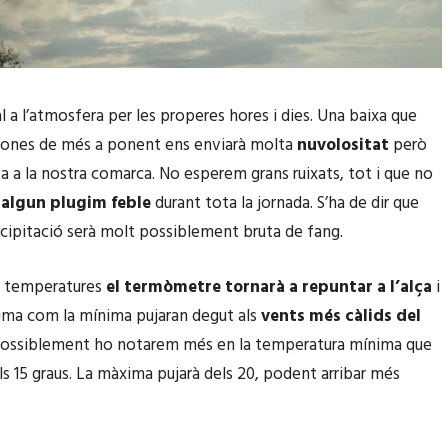
l a l’atmosfera per les properes hores i dies. Una baixa que
zones de més a ponent ens enviarà molta
nuvolositat
però
a a la nostra comarca. No esperem grans ruixats, tot i que no
a
algun plugim feble
durant tota la jornada. S’ha de dir que
cipitació serà molt possiblement bruta de fang.
a temperatures
el termòmetre tornarà a repuntar a l’alça
i
ima com la mínima pujaran degut als
vents més càlids del
possiblement ho notarem més en la temperatura mínima que
als 15 graus. La màxima pujarà dels 20, podent arribar més
.