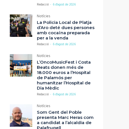
Redacció
-
6 d'agost de 2026
Notícies
La Policia Local de Platja
d’Aro deté dues persones
amb cocaïna preparada
per a la venda
Redacció
-
6 d'agost de 2026
Notícies
L’OncoMusicFest i Costa
Beats donen més de
18.000 euros a l’Hospital
de Palamós per
humanitzar l’Hospital de
Dia Mèdic
Redacció
-
6 d'agost de 2026
Notícies
Som Gent del Poble
presenta Marc Heras com
a candidat a l’alcaldia de
Palafrugell