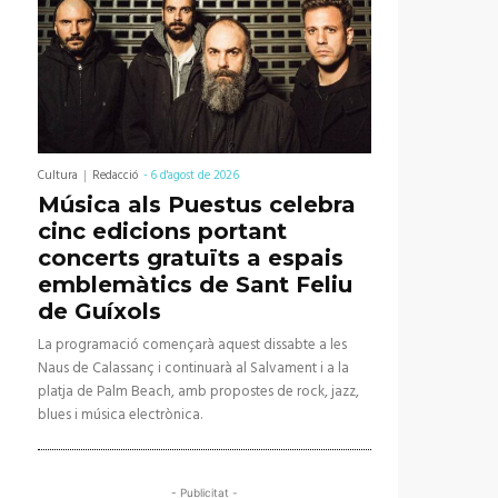
Cultura
Redacció
-
6 d'agost de 2026
Música als Puestus celebra
cinc edicions portant
concerts gratuïts a espais
emblemàtics de Sant Feliu
de Guíxols
La programació començarà aquest dissabte a les
Naus de Calassanç i continuarà al Salvament i a la
platja de Palm Beach, amb propostes de rock, jazz,
blues i música electrònica.
- Publicitat -