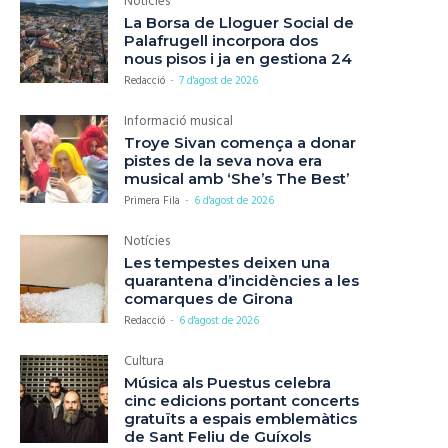
Notícies
La Borsa de Lloguer Social de
Palafrugell incorpora dos
nous pisos i ja en gestiona 24
Redacció
-
7 d'agost de 2026
Informació musical
Troye Sivan comença a donar
pistes de la seva nova era
musical amb ‘She’s The Best’
Primera Fila
-
6 d'agost de 2026
Notícies
Les tempestes deixen una
quarantena d’incidències a les
comarques de Girona
Redacció
-
6 d'agost de 2026
Cultura
Música als Puestus celebra
cinc edicions portant concerts
gratuïts a espais emblemàtics
de Sant Feliu de Guíxols