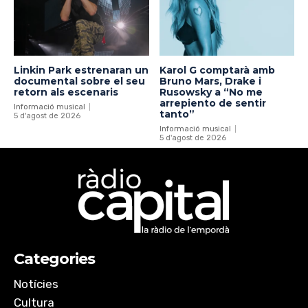
Linkin Park estrenaran un
Karol G comptarà amb
documental sobre el seu
Bruno Mars, Drake i
retorn als escenaris
Rusowsky a “No me
arrepiento de sentir
Informació musical
tanto”
5 d'agost de 2026
Informació musical
5 d'agost de 2026
Categories
Notícies
Cultura