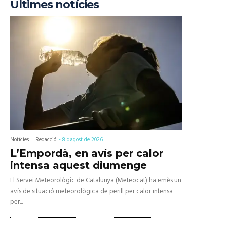
Últimes notícies
Notícies
Redacció
-
8 d'agost de 2026
L’Empordà, en avís per calor
intensa aquest diumenge
El Servei Meteorològic de Catalunya (Meteocat) ha emès un
avís de situació meteorològica de perill per calor intensa
per...