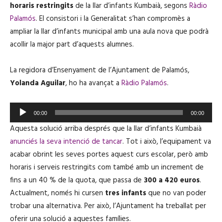
horaris restringits
de la llar d’infants Kumbaià, segons
Ràdio
Palamós
. El consistori i la Generalitat s’han compromès a
ampliar la llar d’infants municipal amb una aula nova que podrà
acollir la major part d’aquests alumnes.
La regidora d’Ensenyament de l’Ajuntament de Palamós,
Yolanda Aguilar
, ho ha avançat a
Ràdio Palamós
.
R
00:00
00:00
e
Aquesta solució arriba després que la llar d’infants Kumbaià
p
anunciés la seva intenció de tancar
. Tot i això, l’equipament va
r
acabar obrint les seves portes aquest curs escolar, però amb
o
horaris i serveis restringits com també amb un increment de
d
fins a un 40 % de la quota, que passa de
300 a 420 euros
.
u
Actualment, només hi cursen
tres infants
que no van poder
c
trobar una alternativa. Per això, l’Ajuntament ha treballat per
t
oferir una solució a aquestes famílies.