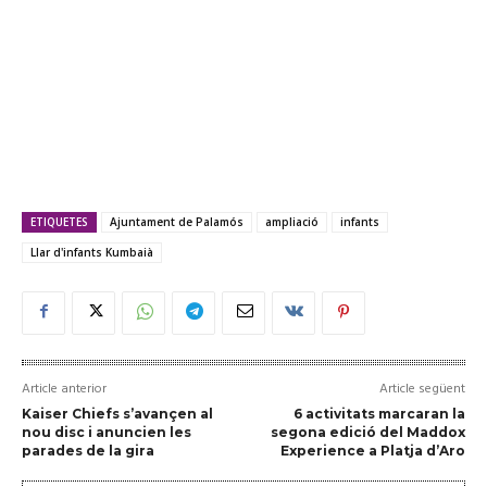
ETIQUETES
Ajuntament de Palamós
ampliació
infants
Llar d'infants Kumbaià
Article anterior
Article següent
Kaiser Chiefs s’avançen al
6 activitats marcaran la
nou disc i anuncien les
segona edició del Maddox
parades de la gira
Experience a Platja d’Aro