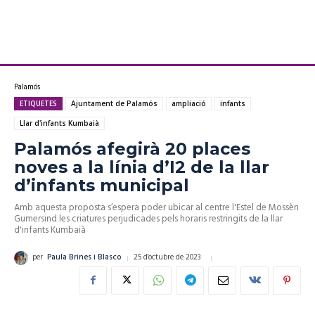
Palamós
ETIQUETES
Ajuntament de Palamós
ampliació
infants
Llar d'infants Kumbaià
Palamós afegirà 20 places
noves a la línia d’I2 de la llar
d’infants municipal
Amb aquesta proposta s’espera poder ubicar al centre l'Estel de Mossèn
Gumersind les criatures perjudicades pels horaris restringits de la llar
d'infants Kumbaià
25 d'octubre de 2023
per
Paula Brines i Blasco