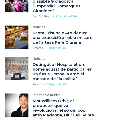
dissabte 8 d’agost a
l’Empordà i Comarques
Gironines?
Joan Coll Bagur
-
8 d'agost de 2026
Notícies
Santa Cristina d’Aro dedica
una exposició a l’obra en suro
de l’artesà Pere Ciurana
Redacció
-
7 d'agost de 2026
Notícies
Detingut a l’Hospitalet un
home acusat de participar en
un furt a Torroella amb el
mètode de “la collita”
Redacció
-
7 d'agost de 2026
Informació musical
Mor William Orbit, el
productor que va
revolucionar el so del pop
amb Madonna, Blur i All Saints