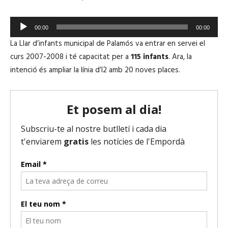
o
r
R
d
00:00
00:00
e
'
La Llar d’infants municipal de Palamós va entrar en servei el
p
à
curs 2007-2008 i té capacitat per a
115 infants
. Ara, la
r
u
intenció és ampliar la línia d’I2 amb 20 noves places.
o
d
d
i
u
o
c
t
o
r
d
'
à
u
d