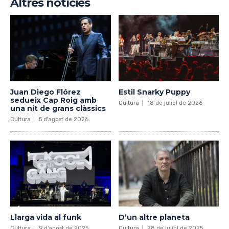
Altres notícies
Juan Diego Flórez
Estil Snarky Puppy
sedueix Cap Roig amb
Cultura
18 de juliol de 2026
una nit de grans clàssics
Cultura
5 d'agost de 2026
Llarga vida al funk
D’un altre planeta
Cultura
9 d'agost de 2025
Cultura
28 de juliol de 2025