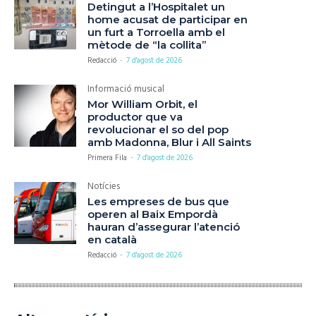
Detingut a l’Hospitalet un
home acusat de participar en
un furt a Torroella amb el
mètode de “la collita”
Redacció
-
7 d'agost de 2026
Informació musical
Mor William Orbit, el
productor que va
revolucionar el so del pop
amb Madonna, Blur i All Saints
Primera Fila
-
7 d'agost de 2026
Notícies
Les empreses de bus que
operen al Baix Empordà
hauran d’assegurar l’atenció
en català
Redacció
-
7 d'agost de 2026