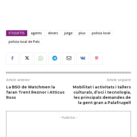
ETIQUETES
agents
diners
jutge
plus
policia local
policia local de Pals
Article anterior
Article següent
La BSO de Watchmen la
Mobilitat i activitats i tallers
faran Trent Reznor i Atticus
culturals, d’oci i tecnologia,
Ross
les principals demandes de
la gent gran a Palafrugell
- Publicitat -