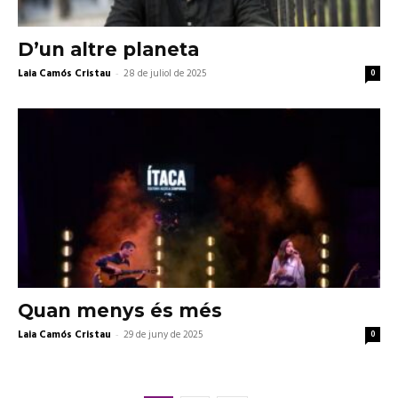
D’un altre planeta
Laia Camós Cristau
-
28 de juliol de 2025
0
Quan menys és més
Laia Camós Cristau
-
29 de juny de 2025
0