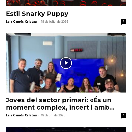
Estil Snarky Puppy
Laia Camós Cristau
-
18 de juliol de 2026
0
Joves del sector primari: «És un
moment complex, incert i amb...
Laia Camós Cristau
-
18 d'abril de 2026
1