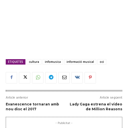
ETIQUETES
cultura
infomusica
informació musical
oci
Article anterior
Article següent
Evanescence tornaran amb
Lady Gaga estrena el vídeo
nou disc el 2017
de Million Reasons
- Publicitat -