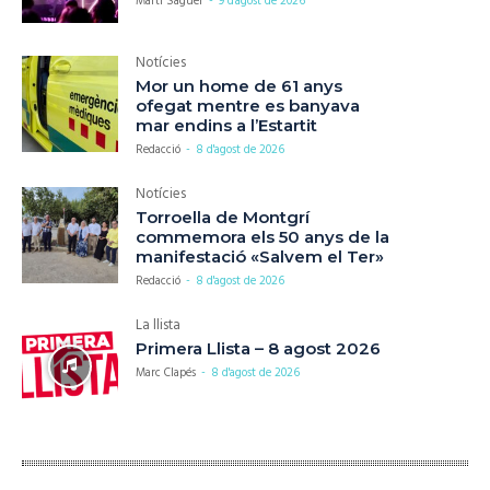
Martí Saguer
-
9 d'agost de 2026
Notícies
Mor un home de 61 anys
ofegat mentre es banyava
mar endins a l’Estartit
Redacció
-
8 d'agost de 2026
Notícies
Torroella de Montgrí
commemora els 50 anys de la
manifestació «Salvem el Ter»
Redacció
-
8 d'agost de 2026
La llista
Primera Llista – 8 agost 2026
Marc Clapés
-
8 d'agost de 2026