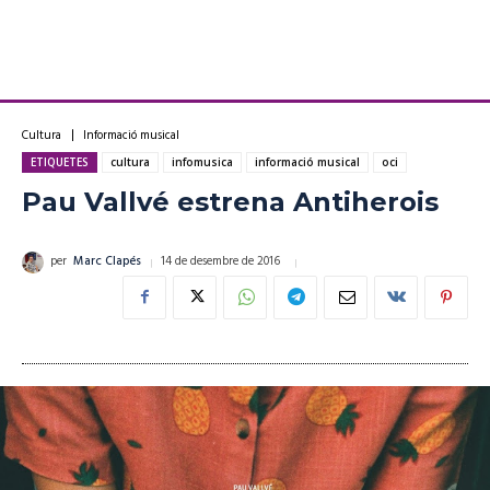
Cultura
Informació musical
ETIQUETES
cultura
infomusica
informació musical
oci
Pau Vallvé estrena Antiherois
14 de desembre de 2016
per
Marc Clapés