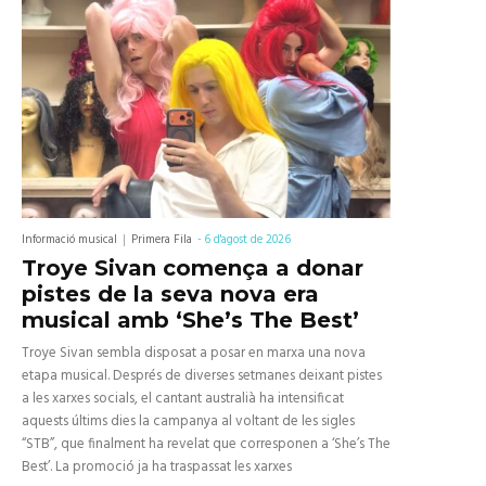
Informació musical
Primera Fila
-
6 d'agost de 2026
Troye Sivan comença a donar
pistes de la seva nova era
musical amb ‘She’s The Best’
Troye Sivan sembla disposat a posar en marxa una nova
etapa musical. Després de diverses setmanes deixant pistes
a les xarxes socials, el cantant australià ha intensificat
aquests últims dies la campanya al voltant de les sigles
“STB”, que finalment ha revelat que corresponen a ‘She’s The
Best’. La promoció ja ha traspassat les xarxes