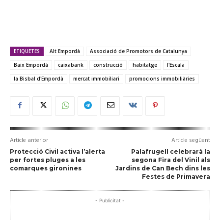
ETIQUETES
Alt Empordà
Associació de Promotors de Catalunya
Baix Empordà
caixabank
construcció
habitatge
l'Escala
la Bisbal d'Empordà
mercat immobiliari
promocions immobiliàries
Article anterior
Article següent
Protecció Civil activa l’alerta
Palafrugell celebrarà la
per fortes pluges a les
segona Fira del Vinil als
comarques gironines
Jardins de Can Bech dins les
Festes de Primavera
- Publicitat -