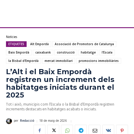
Notícies
ETIQUETES
Alt Empordà
Associació de Promotors de Catalunya
Baix Empordà
caixabank
construcció
habitatge
l'Escala
la Bisbal d'Empordà
mercat immobiliari
promocions immobiliàries
L’Alt i el Baix Empordà
registren un increment dels
habitatges iniciats durant el
2025
Tot i això, municipis com l’Escala o la Bisbal d’Empordà registren
increments destacats en habitatges acabats o iniciats.
18 de maig de 2026
per
Redacció