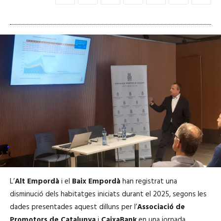
L’
Alt Empordà
i el
Baix Empordà
han registrat una
disminució dels habitatges iniciats durant el 2025, segons les
dades presentades aquest dilluns per l’
Associació de
Promotors de Catalunya
i
CaixaBank
en una jornada