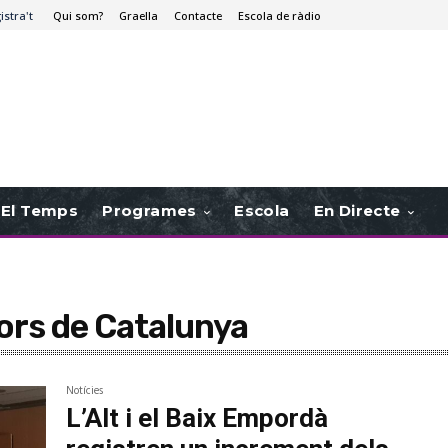
istra't
Qui som?
Graella
Contacte
Escola de ràdio
El Temps
Programes
Escola
En Directe
ors de Catalunya
Notícies
L’Alt i el Baix Empordà