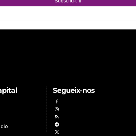
pital
Segueix-nos
àdio