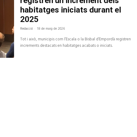
registren un increment dels
habitatges iniciats durant el
2025
Redacció
-
18 de maig de 2026
Tot i això, municipis com l’Escala o la Bisbal d’Empordà registren
increments destacats en habitatges acabats o iniciats.