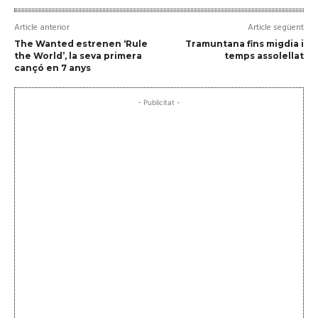
Article anterior
Article següent
The Wanted estrenen ‘Rule
Tramuntana fins migdia i
the World’, la seva primera
temps assolellat
cançó en 7 anys
- Publicitat -