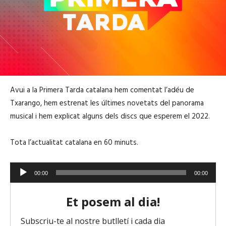
Avui a la Primera Tarda catalana hem comentat l’adéu de
Txarango, hem estrenat les últimes novetats del panorama
musical i hem explicat alguns dels discs que esperem el 2022.
Tota l’actualitat catalana en 60 minuts.
R
00:00
00:00
e
p
r
o