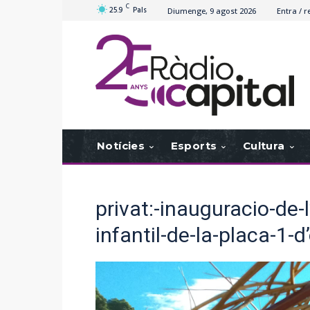
C
25.9
Pals
Diumenge, 9 agost 2026
Entra / r
Notícies
Esports
Cultura
privat:-inauguracio-de-
infantil-de-la-placa-1-d