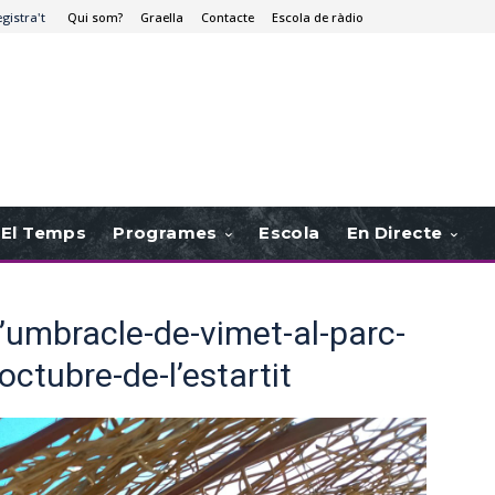
egistra't
Qui som?
Graella
Contacte
Escola de ràdio
El Temps
Programes
Escola
En Directe
l’umbracle-de-vimet-al-parc-
’octubre-de-l’estartit