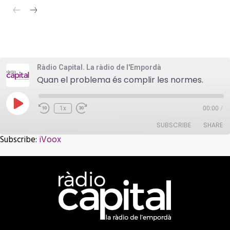
Ràdio Capital. La ràdio de l'Empordà
Quan el problema és complir les normes.
Play
1x
00:00
/
Episode
SUBSCRIBE
SHARE
Subscribe:
iVoox
SHARE
iVoox
RSS FEED
LINK