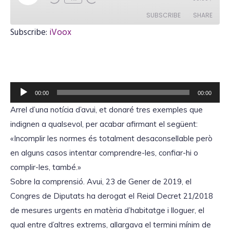
l
a
SUBSCRIBE
SHARE
y
E
Subscribe:
iVoox
p
i
SHARE
iVoox
s
o
RSS FEED
d
LINK
e
R
00:00
00:00
e
Arrel d’una notícia d’avui, et donaré tres exemples que
p
EMBED
indignen a qualsevol, per acabar afirmant el següent:
r
«Incomplir les normes és totalment desaconsellable però
o
en alguns casos intentar comprendre-les, confiar-hi o
d
complir-les, també.»
u
Sobre la comprensió. Avui, 23 de Gener de 2019, el
c
Congres de Diputats ha derogat el Reial Decret 21/2018
t
de mesures urgents en matèria d’habitatge i lloguer, el
o
qual entre d’altres extrems, allargava el termini mínim de