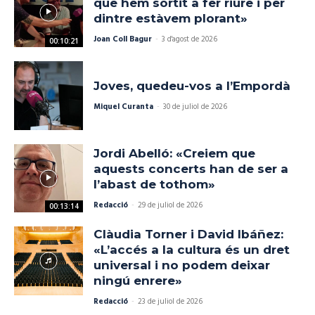
que hem sortit a fer riure i per
dintre estàvem plorant»
Joan Coll Bagur
-
3 d'agost de 2026
00:10:21
Joves, quedeu-vos a l’Empordà
Miquel Curanta
-
30 de juliol de 2026
Jordi Abelló: «Creiem que
aquests concerts han de ser a
l’abast de tothom»
Redacció
-
29 de juliol de 2026
00:13:14
Clàudia Torner i David Ibáñez:
«L’accés a la cultura és un dret
universal i no podem deixar
ningú enrere»
Redacció
-
23 de juliol de 2026