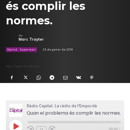
és complir les
normes.
Per
Marc Trayter
Opinió
Supermatí
25 de gener de 2019
Marc Trayter és advocat
Ràdio Capital. La ràdio de l'Empordà
Quan el problema és complir les normes.
P
1x
00:00
/