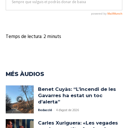
Temps de lectura:
2
minuts
MÉS ÀUDIOS
Benet Cuyàs: “L’incendi de les
Gavarres ha estat un toc
d’alerta”
Redacció
-
4 d'agost de 2026
Carles Xuriguera: «Les vegades