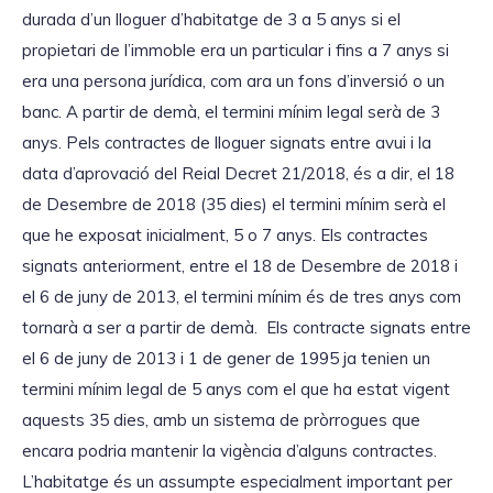
r
durada d’un lloguer d’habitatge de 3 a 5 anys si el
d
propietari de l’immoble era un particular i fins a 7 anys si
'
era una persona jurídica, com ara un fons d’inversió o un
à
banc. A partir de demà, el termini mínim legal serà de 3
u
anys. Pels contractes de lloguer signats entre avui i la
d
data d’aprovació del Reial Decret 21/2018, és a dir, el 18
i
de Desembre de 2018 (35 dies) el termini mínim serà el
o
que he exposat inicialment, 5 o 7 anys. Els contractes
signats anteriorment, entre el 18 de Desembre de 2018 i
el 6 de juny de 2013, el termini mínim és de tres anys com
tornarà a ser a partir de demà. Els contracte signats entre
el 6 de juny de 2013 i 1 de gener de 1995 ja tenien un
termini mínim legal de 5 anys com el que ha estat vigent
aquests 35 dies, amb un sistema de pròrrogues que
encara podria mantenir la vigència d’alguns contractes.
L’habitatge és un assumpte especialment important per