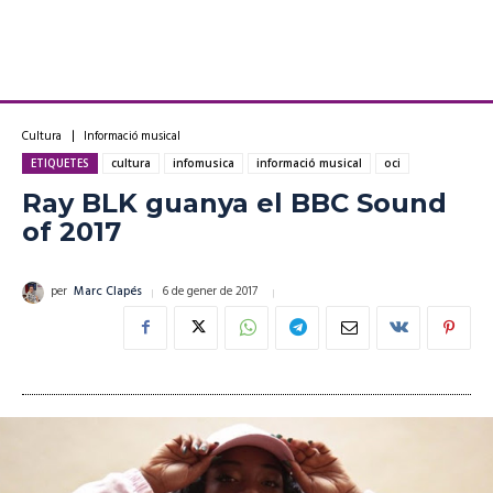
Cultura
Informació musical
ETIQUETES
cultura
infomusica
informació musical
oci
Ray BLK guanya el BBC Sound
of 2017
6 de gener de 2017
per
Marc Clapés