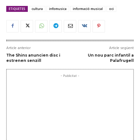
ETIQUETES
cultura
infomusica
informació musical
oci
Article anterior
Article següent
The Shins anuncien disc i
Un nou parc infantil a
estrenen senzill
Palafrugell
- Publicitat -