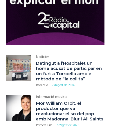
Notícies
Detingut a l’Hospitalet un
home acusat de participar en
un furt a Torroella amb el
mètode de “la collita”
Redacció
-
7 d'agost de 2026
Informació musical
Mor William Orbit, el
productor que va
revolucionar el so del pop
amb Madonna, Blur i All Saints
Primera Fila
-
7 d'agost de 2026