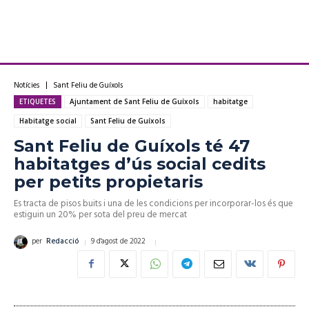
Notícies
Sant Feliu de Guíxols
ETIQUETES
Ajuntament de Sant Feliu de Guíxols
habitatge
Habitatge social
Sant Feliu de Guíxols
Sant Feliu de Guíxols té 47
habitatges d’ús social cedits
per petits propietaris
Es tracta de pisos buits i una de les condicions per incorporar-los és que
estiguin un 20% per sota del preu de mercat
9 d'agost de 2022
per
Redacció