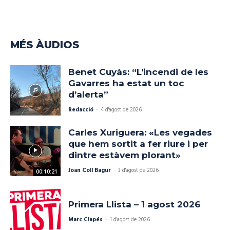
MÉS ÀUDIOS
Benet Cuyàs: “L’incendi de les
Gavarres ha estat un toc
d’alerta”
Redacció
-
4 d'agost de 2026
Carles Xuriguera: «Les vegades
que hem sortit a fer riure i per
dintre estàvem plorant»
Joan Coll Bagur
-
3 d'agost de 2026
00:10:21
Primera Llista – 1 agost 2026
Marc Clapés
-
1 d'agost de 2026