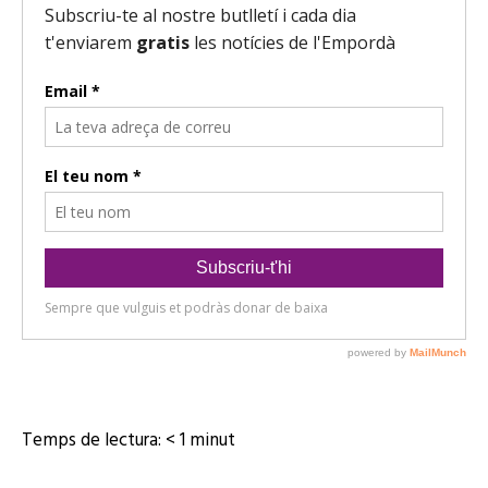
o
d
u
c
t
o
r
d
'
à
u
d
i
o
Temps de lectura:
< 1
minut