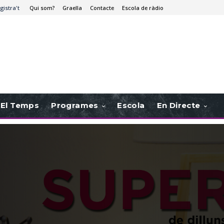
gistra't
Qui som?
Graella
Contacte
Escola de ràdio
El Temps
Programes
Escola
En Directe