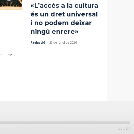
«L’accés a la cultura
és un dret universal
i no podem deixar
ningú enrere»
Redacció
-
23 de juliol de 2026
00:00
/