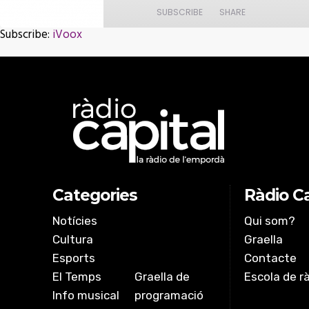
Episode
SUBSCRIBE
SHARE
Subscribe:
iVoox
SHARE
iVoox
RSS FEED
LINK
EMBED
Categories
Ràdio Ca
Notícies
Qui som?
Cultura
Graella
Esports
Contacte
El Temps
Graella de
Escola de r
Info musical
programació