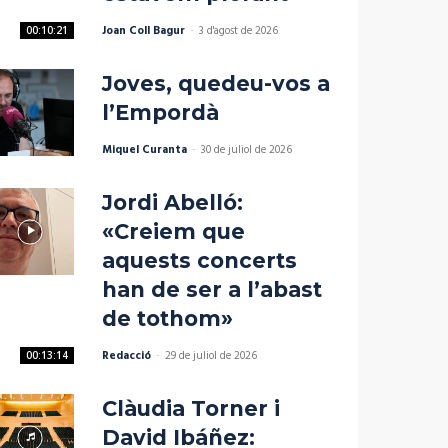
Joan Coll Bagur
-
3 d'agost de 2026
00:10:21
Joves, quedeu-vos a
l’Empordà
Miquel Curanta
-
30 de juliol de 2026
Jordi Abelló:
«Creiem que
aquests concerts
han de ser a l’abast
de tothom»
Redacció
-
29 de juliol de 2026
00:13:14
Clàudia Torner i
David Ibáñez: