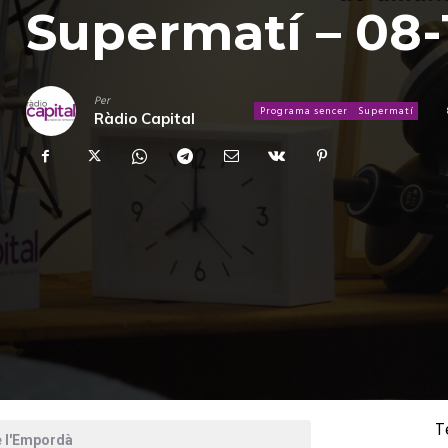
Supermatí – 08-
Per
Programa sencer
Supermatí
Ràdio Capital
T
e l'Empordà