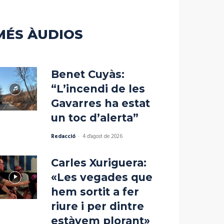
MÉS ÀUDIOS
Benet Cuyàs:
“L’incendi de les
Gavarres ha estat
un toc d’alerta”
Redacció
-
4 d'agost de 2026
Carles Xuriguera:
«Les vegades que
hem sortit a fer
riure i per dintre
estàvem plorant»