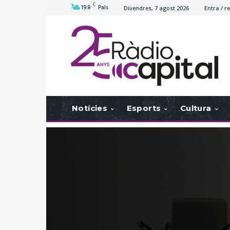
C
19.8
Pals
Divendres, 7 agost 2026
Entra / re
Notícies
Esports
Cultura