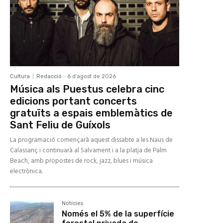
Cultura
Redacció
-
6 d'agost de 2026
Música als Puestus celebra cinc
edicions portant concerts
gratuïts a espais emblemàtics de
Sant Feliu de Guíxols
La programació començarà aquest dissabte a les Naus de
Calassanç i continuarà al Salvament i a la platja de Palm
Beach, amb propostes de rock, jazz, blues i música
electrònica.
Notícies
Només el 5% de la superfície