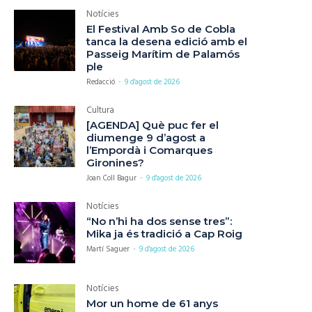
Notícies
El Festival Amb So de Cobla
tanca la desena edició amb el
Passeig Marítim de Palamós
ple
Redacció
-
9 d'agost de 2026
Cultura
[AGENDA] Què puc fer el
diumenge 9 d’agost a
l’Empordà i Comarques
Gironines?
Joan Coll Bagur
-
9 d'agost de 2026
Notícies
“No n’hi ha dos sense tres”:
Mika ja és tradició a Cap Roig
Martí Saguer
-
9 d'agost de 2026
Notícies
Mor un home de 61 anys