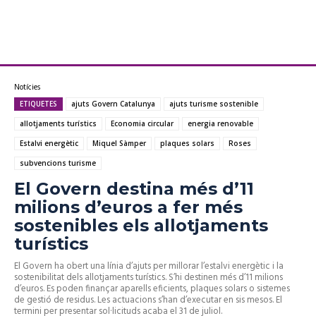
Notícies
ETIQUETES
ajuts Govern Catalunya
ajuts turisme sostenible
allotjaments turístics
Economia circular
energia renovable
Estalvi energètic
Miquel Sàmper
plaques solars
Roses
subvencions turisme
El Govern destina més d’11
milions d’euros a fer més
sostenibles els allotjaments
turístics
El Govern ha obert una línia d’ajuts per millorar l’estalvi energètic i la
sostenibilitat dels allotjaments turístics. S’hi destinen més d’11 milions
d’euros. Es poden finançar aparells eficients, plaques solars o sistemes
de gestió de residus. Les actuacions s’han d’executar en sis mesos. El
termini per presentar sol·licituds acaba el 31 de juliol.