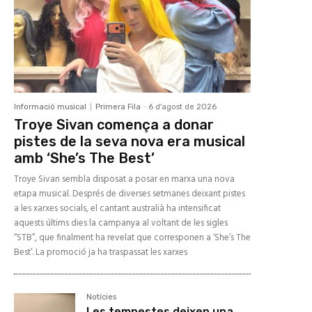
Informació musical
Primera Fila
-
6 d'agost de 2026
Troye Sivan comença a donar
pistes de la seva nova era musical
amb ‘She’s The Best’
Troye Sivan sembla disposat a posar en marxa una nova
etapa musical. Després de diverses setmanes deixant pistes
a les xarxes socials, el cantant australià ha intensificat
aquests últims dies la campanya al voltant de les sigles
“STB”, que finalment ha revelat que corresponen a ‘She’s The
Best’. La promoció ja ha traspassat les xarxes
Notícies
Les tempestes deixen una