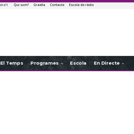
stra't
Qui som?
Graella
Contacte
Escola de ràdio
El Temps
Programes
Escola
En Directe