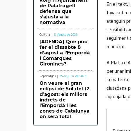
Roig i l’Ajuntament
En el text,
de Palafrugell
defensa que
taxa sobre 
s’ajusta a la
atenguin pr
normativa
sensibilitza
Cultura
8 d'agost de 2026
seguiment d
[AGENDA] Què puc
municipi.
fer el dissabte 8
d’agost a l’Empordà
i Comarques
A Platja d’
Gironines?
per unanimi
Reportatges
25 de juliol de 2026
la mateixa l
On veure el gran
ciutadana p
eclipsi de Sol del 12
d’agost: els millors
agreujada pe
indrets de
l’Empordà i les
zones de Catalunya
on serà total