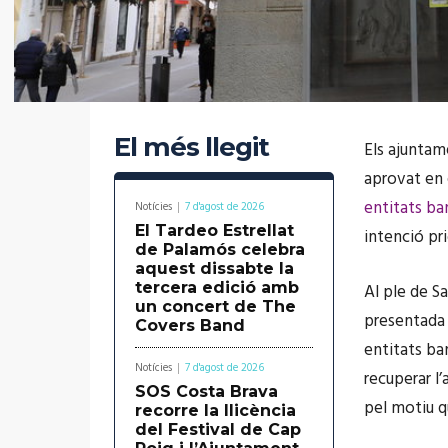
El més llegit
Els ajuntam
aprovat en 
entitats ba
Notícies
7 d'agost de 2026
El Tardeo Estrellat
intenció pri
de Palamós celebra
aquest dissabte la
tercera edició amb
Al ple de Sa
un concert de The
presentada 
Covers Band
entitats ban
Notícies
7 d'agost de 2026
recuperar l
SOS Costa Brava
pel motiu q
recorre la llicència
del Festival de Cap