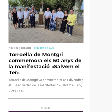
Notícies
Redacció
-
8 d'agost de 2026
Torroella de Montgrí
commemora els 50 anys de
la manifestació «Salvem el
Ter»
Torroella de Montgrí va commemorar ahir divendres
el 50è aniversari de la manifestació «Salvem el Ter»,
que es va...
- Publicitat -