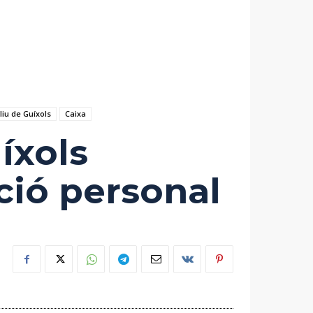
iu de Guíxols
Caixa
íxols
ió personal