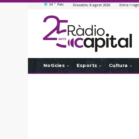
C
34
Pals
Dissabte, 8 agost 2026
Entra / regi
Notícies
Esports
Cultura