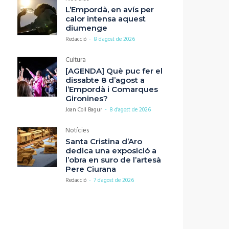
L’Empordà, en avís per
calor intensa aquest
diumenge
Redacció
-
8 d'agost de 2026
Cultura
[AGENDA] Què puc fer el
dissabte 8 d’agost a
l’Empordà i Comarques
Gironines?
Joan Coll Bagur
-
8 d'agost de 2026
Notícies
Santa Cristina d’Aro
dedica una exposició a
l’obra en suro de l’artesà
Pere Ciurana
Redacció
-
7 d'agost de 2026