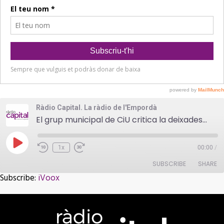
Ràdio Capital. La ràdio de l'Empordà
El grup municipal de CiU critica la deixadesa en els parcs infantils de la Bisbal
Play
1x
00:00
/
Episode
SUBSCRIBE
SHARE
Subscribe:
iVoox
SHARE
iVoox
RSS FEED
LINK