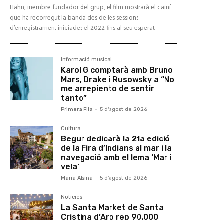
Hahn, membre fundador del grup, el film mostrarà el camí
que ha recorregut la banda des de les sessions
d’enregistrament iniciades el 2022 fins al seu esperat
Informació musical
Karol G comptarà amb Bruno
Mars, Drake i Rusowsky a “No
me arrepiento de sentir
tanto”
Primera Fila
-
5 d'agost de 2026
Cultura
Begur dedicarà la 21a edició
de la Fira d’Indians al mar i la
navegació amb el lema ‘Mar i
vela’
Maria Alsina
-
5 d'agost de 2026
Notícies
La Santa Market de Santa
Cristina d’Aro rep 90.000