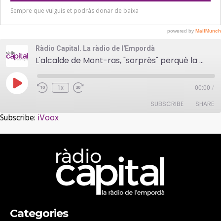
Ràdio Capital. La ràdio de l'Empordà
L'alcalde de Mont-ras, "sorprès" perquè la moratòria afecta la zona industrial
Play
1x
00:00
/
Episode
SUBSCRIBE
SHARE
Subscribe:
iVoox
SHARE
iVoox
RSS FEED
LINK
EMBED
Categories