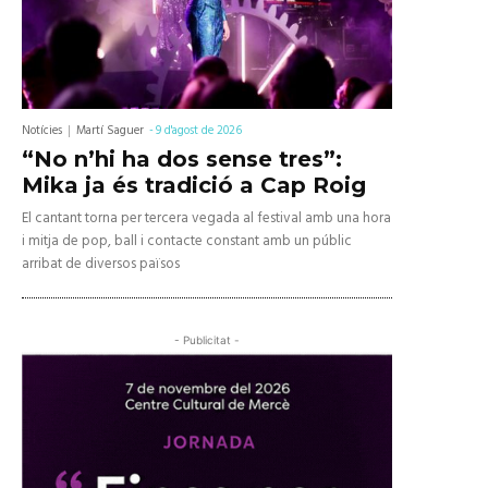
Notícies
Martí Saguer
-
9 d'agost de 2026
“No n’hi ha dos sense tres”:
Mika ja és tradició a Cap Roig
El cantant torna per tercera vegada al festival amb una hora
i mitja de pop, ball i contacte constant amb un públic
arribat de diversos països
- Publicitat -