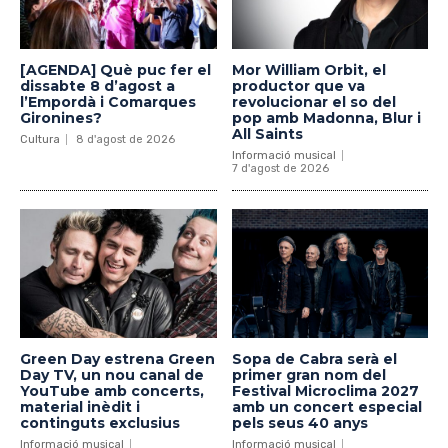
[AGENDA] Què puc fer el
Mor William Orbit, el
dissabte 8 d’agost a
productor que va
l’Empordà i Comarques
revolucionar el so del
Gironines?
pop amb Madonna, Blur i
All Saints
Cultura
8 d'agost de 2026
Informació musical
7 d'agost de 2026
Green Day estrena Green
Sopa de Cabra serà el
Day TV, un nou canal de
primer gran nom del
YouTube amb concerts,
Festival Microclima 2027
material inèdit i
amb un concert especial
continguts exclusius
pels seus 40 anys
Informació musical
Informació musical