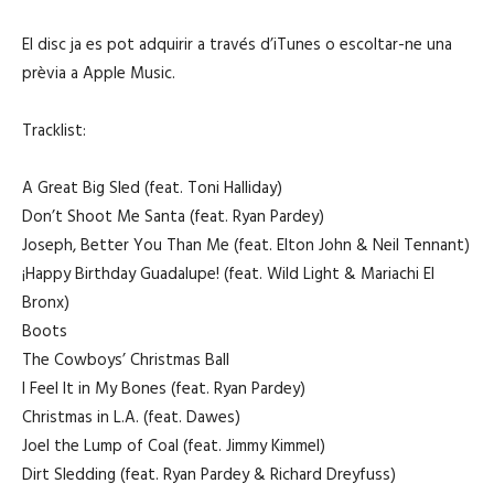
El disc ja es pot adquirir a través d’iTunes o escoltar-ne una
prèvia a Apple Music.
Tracklist:
A Great Big Sled (feat. Toni Halliday)
Don’t Shoot Me Santa (feat. Ryan Pardey)
Joseph, Better You Than Me (feat. Elton John & Neil Tennant)
¡Happy Birthday Guadalupe! (feat. Wild Light & Mariachi El
Bronx)
Boots
The Cowboys’ Christmas Ball
I Feel It in My Bones (feat. Ryan Pardey)
Christmas in L.A. (feat. Dawes)
Joel the Lump of Coal (feat. Jimmy Kimmel)
Dirt Sledding (feat. Ryan Pardey & Richard Dreyfuss)