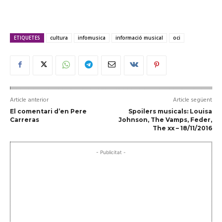
ETIQUETES
cultura
infomusica
informació musical
oci
Article anterior
Article següent
El comentari d’en Pere
Spoilers musicals: Louisa
Carreras
Johnson, The Vamps, Feder,
The xx – 18/11/2016
- Publicitat -