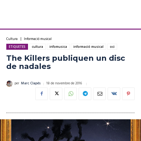
Cultura
Informació musical
ETIQUETES
cultura
infomusica
informació musical
oci
The Killers publiquen un disc
de nadales
18 de novembre de 2016
per
Marc Clapés