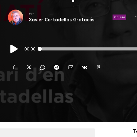
Per
Opinió
2
Xavier Cortadellas Gratacós
Reproductor
00:00
d'àudio
T