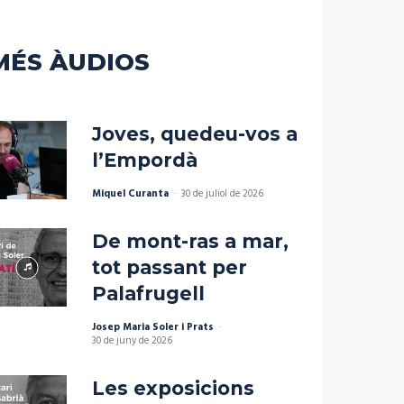
el
volum.
MÉS ÀUDIOS
Joves, quedeu-vos a
l’Empordà
Miquel Curanta
-
30 de juliol de 2026
De mont-ras a mar,
tot passant per
Palafrugell
Josep Maria Soler i Prats
-
30 de juny de 2026
Les exposicions