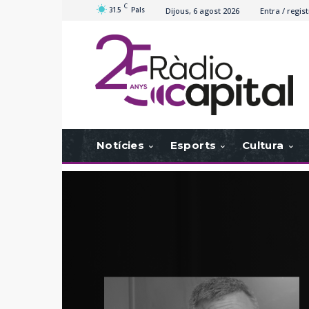
C
31.5
Pals
Dijous, 6 agost 2026
Entra / regist
Notícies
Esports
Cultura