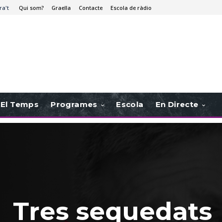
ra't
Qui som?
Graella
Contacte
Escola de ràdio
El Temps
Programes
Escola
En Directe
Tres sequedats