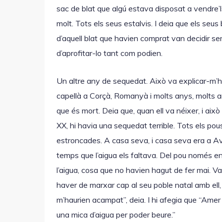
sac de blat que algú estava disposat a vendre’
molt. Tots els seus estalvis. I deia que els seu
d’aquell blat que havien comprat van decidir sem
d’aprofitar-lo tant com podien.
Un altre any de sequedat. Això va explicar-m’
capellà a Corçà, Romanyà i molts anys, molts
que és mort. Deia que, quan ell va néixer, i això
XX, hi havia una sequedat terrible. Tots els pous 
estroncades. A casa seva, i casa seva era a Av
temps que l’aigua els faltava. Del pou només en 
l’aigua, cosa que no havien hagut de fer mai. Va
haver de marxar cap al seu poble natal amb ell, 
m’haurien acampat”, deia. I hi afegia que “Amer
una mica d’aigua per poder beure.”