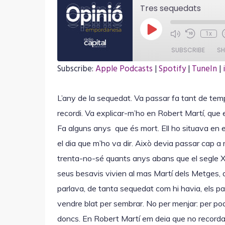
Tres sequedats
P
1x
l
a
SUBSCRIBE
SH
y
E
Subscribe:
Apple Podcasts
|
Spotify
|
TuneIn
|
p
i
SHARE
Apple Podcasts
Spotify
s
o
L’any de la sequedat. Va passar fa tant de tem
iVoox
myTuner Radio
LINK
d
recordi. Va explicar-m’ho en Robert Martí, que er
e
RSS FEED
Fa alguns anys que és mort. Ell ho situava en 
el dia que m’ho va dir. Això devia passar cap a 
EMBED
trenta-no-sé quants anys abans que el segle X
seus besavis vivien al mas Martí dels Metges, 
parlava, de tanta sequedat com hi havia, els p
vendre blat per sembrar. No per menjar: per pod
doncs. En Robert Martí em deia que no recorda