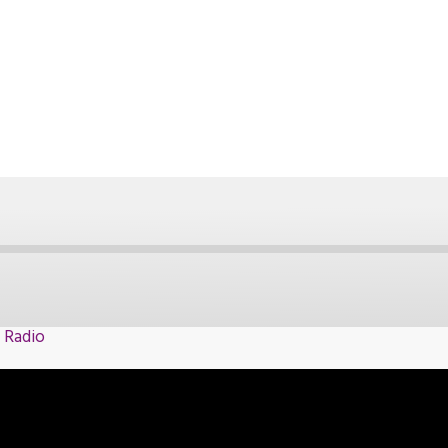
 Radio
Spotify
myTuner Radio