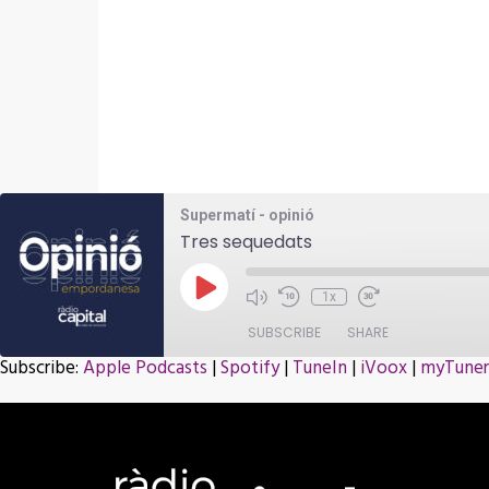
Supermatí - opinió
Tres sequedats
Play
1x
Episode
SUBSCRIBE
SHARE
Subscribe:
Apple Podcasts
|
Spotify
|
TuneIn
|
iVoox
|
myTuner
SHARE
Apple Podcasts
iVoox
LINK
RSS FEED