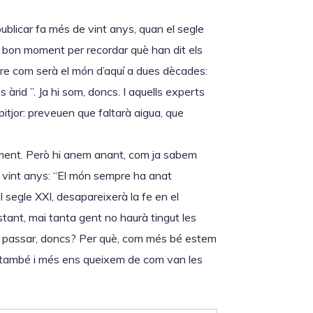
ublicar fa més de vint anys, quan el segle
 bon moment per recordar què han dit els
bre com serà el món d’aquí a dues dècades:
àrid ”. Ja hi som, doncs. I aquells experts
itjor: preveuen que faltarà aigua, que
ment. Però hi anem anant, com ja sabem
de vint anys: “El món sempre ha anat
l segle XXI, desapareixerà la fe en el
obstant, mai tanta gent no haurà tingut les
u passar, doncs? Per què, com més bé estem
 també i més ens queixem de com van les