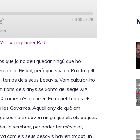
00:00
/
3:20
ARE
iVoox
|
myTuner Radio
TuneIn
ps que ja no deu quedar ningú que ho
a de la Bisbal, però que vivia a Palafrugell.
el temps dels seus besavis. Vam calcular-ho
mitjans dels anys seixanta del segle XIX,
X comencés a córrer. En aquell temps els
a les Gavarres. Aquell any de què em
agesos no trobaven ningú que els els pogues
er-lo sembrar, per poder fer més blat,
va com els seus besavis havien trobat un