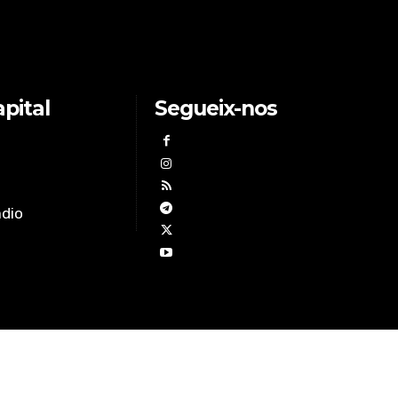
pital
Segueix-nos
àdio