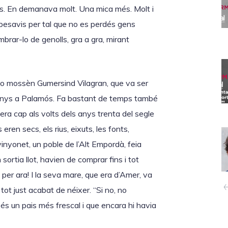
ls. En demanava molt. Una mica més. Molt i
s besavis per tal que no es perdés gens
brar-lo de genolls, gra a gra, mirant
ho mossèn Gumersind Vilagran, que va ser
 anys a Palamós. Fa bastant de temps també
 era cap als volts dels anys trenta del segle
eren secs, els rius, eixuts, les fonts,
inyonet, un poble de l’Alt Empordà, feia
sortia llot, havien de comprar fins i tot
 per ara! I la seva mare, que era d’Amer, va
tot just acabat de néixer. “Si no, no
 és un pais més frescal i que encara hi havia