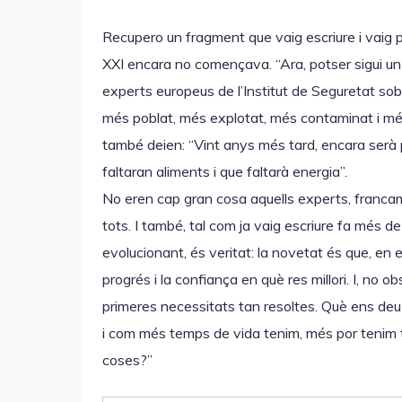
Recupero un fragment que vaig escriure i vaig p
XXI encara no començava. “Ara, potser sigui un
experts europeus de l’Institut de Seguretat so
més poblat, més explotat, més contaminat i més 
també deien: “Vint anys més tard, encara serà p
faltaran aliments i que faltarà energia”.
No eren cap gran cosa aquells experts, franca
tots. I també, tal com ja vaig escriure fa més 
evolucionant, és veritat: la novetat és que, en e
progrés i la confiança en què res millori. I, no 
primeres necessitats tan resoltes. Què ens de
i com més temps de vida tenim, més por tenim
coses?”