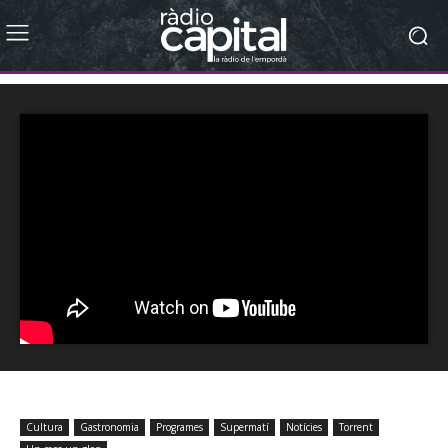
Cultura
Gastronomia
Programes
Supermatí
Notícies
Torrent