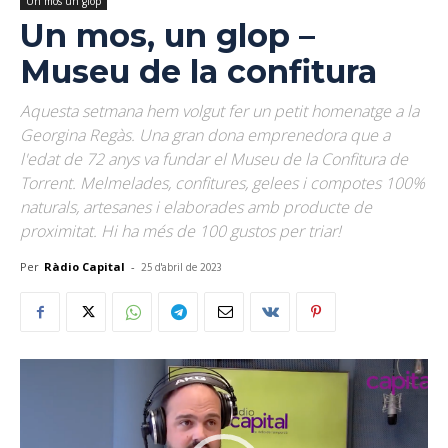
Un mos un glop
Un mos, un glop –
Museu de la confitura
Aquesta setmana hem volgut fer un petit homenatge a la
Georgina Regàs. Una gran dona emprenedora que a
l'edat de 72 anys va fundar el Museu de la Confitura de
Torrent. Melmelades, confitures, gelees i compotes 100%
naturals, artesanes i elaborades amb producte de
proximitat. Hi ha més de 100 gustos per triar!
Per
Ràdio Capital
-
25 d'abril de 2023
Reproductor
de
vídeo