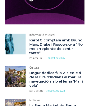
Informació musical
Karol G comptarà amb Bruno
Mars, Drake i Rusowsky a “No
me arrepiento de sentir
tanto”
Primera Fila
-
5 d'agost de 2026
Cultura
Begur dedicarà la 21a edició
de la Fira d’Indians al mar i la
navegació amb el lema ‘Mar i
vela’
Maria Alsina
-
5 d'agost de 2026
Notícies
La Santa Market de Santa