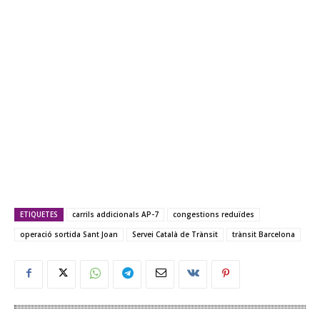
ETIQUETES
carrils addicionals AP-7
congestions reduïdes
operació sortida Sant Joan
Servei Català de Trànsit
trànsit Barcelona