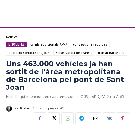
Notícies
ETIQUETES
carrils addicionals AP-7
congestions reduïdes
operació sortida Sant Joan
Servei Català de Trànsit
trànsit Barcelona
Uns 463.000 vehicles ja han
sortit de l’àrea metropolitana
de Barcelona pel pont de Sant
Joan
Hi ha hagut retencions en carreteres com la C-33, l'AP-7, l'A-2 i la C-65
21 de juny de 2025
per
Redacció