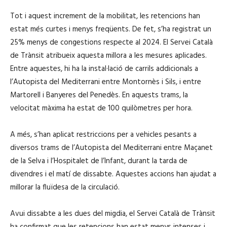
Tot i aquest increment de la mobilitat, les retencions han
estat més curtes i menys freqüents. De fet, s’ha registrat un
25% menys de congestions respecte al 2024. El Servei Català
de Trànsit atribueix aquesta millora a les mesures aplicades.
Entre aquestes, hi ha la instal·lació de carrils addicionals a
l’Autopista del Mediterrani entre Montornès i Sils, i entre
Martorell i Banyeres del Penedès. En aquests trams, la
velocitat màxima ha estat de 100 quilòmetres per hora.
A més, s’han aplicat restriccions per a vehicles pesants a
diversos trams de l’Autopista del Mediterrani entre Maçanet
de la Selva i l’Hospitalet de l’Infant, durant la tarda de
divendres i el matí de dissabte. Aquestes accions han ajudat a
millorar la fluïdesa de la circulació.
Avui dissabte a les dues del migdia, el Servei Català de Trànsit
ha confirmat que les retencions han estat menys intenses i