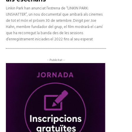
Linkin Park han anunciat l’estrena de “LINKIN PARK:
UNSHATTER”, un nou documental que arribarà als cinemes
de tot el món el pròxim 30 de setembre. Dirigit per Joe
Hahn, membre fundador del grup, el film mostrarà el camí
que ha recorregut la banda des de les sessions
d’enregistrament iniciades el 2022 fins al seu esperat
- Publicitat -