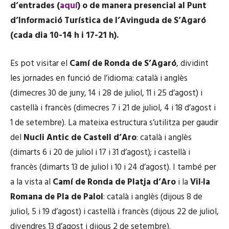
d’entrades (
aquí
) o de manera presencial al Punt
d’Informació Turística de l’Avinguda de S’Agaró
(cada dia 10-14 h i 17-21 h).
Es pot visitar el
Camí de Ronda de S’Agaró
, dividint
les jornades en funció de l’idioma: català i anglès
(dimecres 30 de juny, 14 i 28 de juliol, 11 i 25 d’agost) i
castellà i francès (dimecres 7 i 21 de juliol, 4 i 18 d’agost i
1 de setembre). La mateixa estructura s’utilitza per gaudir
del
Nucli Antic de Castell d’Aro
: català i anglès
(dimarts 6 i 20 de juliol i 17 i 31 d’agost); i castellà i
francès (dimarts 13 de juliol i 10 i 24 d’agost). I també per
a la vista al
Camí de Ronda de Platja d’Aro
i la
Vil·la
Romana de Pla de Palol
: català i anglès (dijous 8 de
juliol, 5 i 19 d’agost) i castellà i francès (dijous 22 de juliol,
divendres 13 d’agost i dijous 2 de setembre).