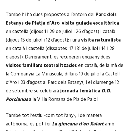
També hi ha dues propostes a l’entorn del
Parc dels
Estanys de Platja d’Aro
:
visita guiada escultòrica
en castellà (dijous 1 i 29 de juliol i 26 d’agost) i català
(dijous 15 de juliol i 12 d’agost); i una
visita naturalista
en català i castellà (dissabtes 17 i 31 de juliol i 14 i 28
d’agost). Darrerament, es recuperen enguany dues
visites familiars teatralitzades
en català, de la mà de
la Companyia La Minúscula, dilluns 19 de juliol a Castell
d’Aro i 23 d’agost al Parc dels Estanys; i el diumenge 12
de setembre se celebrarà
jornada temàtica
D.O.
Porcianus
a la Vil·la Romana de Pla de Palol.
També tot l’estiu -com tot l’any-, i de manera
autònoma, es pot fer
La gimcana d’en Xalarí
: amb