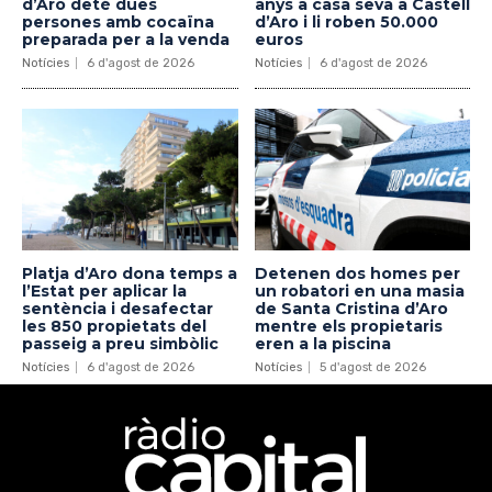
d’Aro deté dues
anys a casa seva a Castell
persones amb cocaïna
d’Aro i li roben 50.000
preparada per a la venda
euros
Notícies
6 d'agost de 2026
Notícies
6 d'agost de 2026
Platja d’Aro dona temps a
Detenen dos homes per
l’Estat per aplicar la
un robatori en una masia
sentència i desafectar
de Santa Cristina d’Aro
les 850 propietats del
mentre els propietaris
passeig a preu simbòlic
eren a la piscina
Notícies
6 d'agost de 2026
Notícies
5 d'agost de 2026