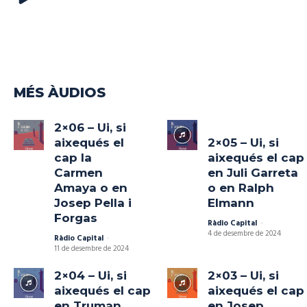
d'àudio
MÉS ÀUDIOS
2×06 – Ui, si
aixequés el
2×05 – Ui, si
cap la
aixequés el cap
Carmen
en Juli Garreta
Amaya o en
o en Ralph
Josep Pella i
Elmann
Forgas
Ràdio Capital
-
4 de desembre de 2024
Ràdio Capital
-
11 de desembre de 2024
2×04 – Ui, si
2×03 – Ui, si
aixequés el cap
aixequés el cap
en Truman
en Josep