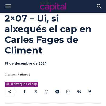
2×07 – Ui, si
aixequés el cap en
Carles Fages de
Climent
18 de desembre de 2024
Creat per
Redacció
Ui, si aixequés el cap