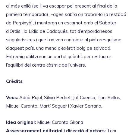
al més enllà (se li va escapar pel present al final de la
primera temporada). Fages sabrà on trobar-lo (a l’estació
de Perpinyà), i muntaran un escamot amb el Sabater
d’Ordis i la Lídia de Cadaqués, tot d’empordanesos
singularíssims i que tan van contribuir al pintoresquisme
d’aquest país, una mena d’exèrcit boig de salvació.
Entremig utilitzaran un portal quàntic per restaurar
l’equilibri del centre còsmic de l’univers.
Crèdits
Veus:
Adrià Pujol, Sílvia Pedret, Juli Cuenca, Toni Sellas,
Miquel Curanta, Martí Saguer i Xavier Serrano.
Idea original:
Miquel Curanta Girona
Assessorament editorial i direcció d’actors:
Toni