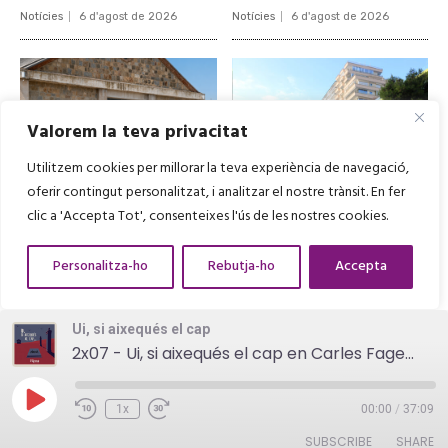
Ui, si aixequés el cap
2x07 - Ui, si aixequés el cap en Carles Fages de Climent
Play
1x
00:00
/
37:09
Episode
SUBSCRIBE
SHARE