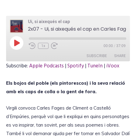
Ui, si aixequés el cap
2x07 - Ui, si aixequés el cap en Carles Fages de Climent
P
1x
00:00
/
37:09
l
a
SUBSCRIBE
SHARE
y
E
Subscribe:
Apple Podcasts
|
Spotify
|
TuneIn
|
iVoox
p
i
SHARE
Apple Podcasts
Spotify
s
o
Els bojos del poble (els pintorescos) i la seva relació
TuneIn
iVoox
d
LINK
e
amb els caps de colla o la gent de fora.
RSS FEED
Virgili convoca Carles Fages de Climent a Castelló
d’Empúries, perquè vol que li expliqui en quins personatges
EMBED
es va inspirar, tan sovint, per als seus poemes i obres.
També li vol demanar ajuda per fer tornar en Salvador Dalí