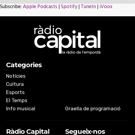
Subscribe:
Apple Podcasts
|
Spotify
|
TuneIn
|
iVoox
SHARE
Apple Podcasts
Spotify
TuneIn
iVoox
LINK
RSS FEED
EMBED
Categories
Notícies
Cultura
Esports
El Temps
Info musical
Graella de programació
Ràdio Capital
Segueix-nos