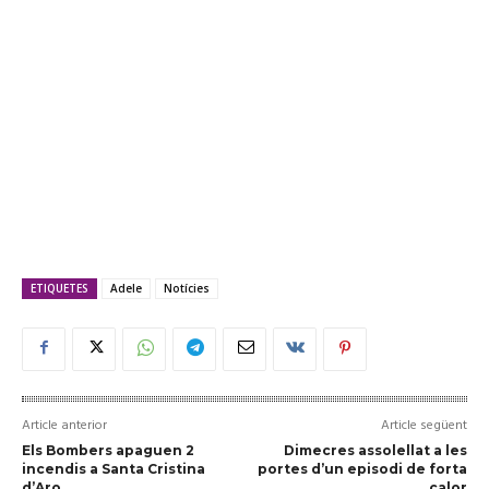
ETIQUETES
Adele
Notícies
Article anterior
Article següent
Els Bombers apaguen 2
Dimecres assolellat a les
incendis a Santa Cristina
portes d’un episodi de forta
d’Aro
calor