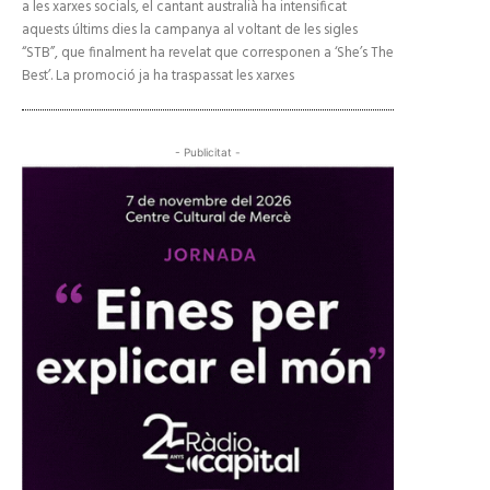
a les xarxes socials, el cantant australià ha intensificat
aquests últims dies la campanya al voltant de les sigles
“STB”, que finalment ha revelat que corresponen a ‘She’s The
Best’. La promoció ja ha traspassat les xarxes
- Publicitat -