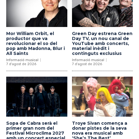
Mor William Orbit, el
Green Day estrena Green
productor que va
Day TV, un nou canal de
revolucionar el so del
YouTube amb concerts,
pop amb Madonna, Blur i
material inèdit i
All Saints
continguts exclusius
Informació musical
Informació musical
7 d'agost de 2026
7 d'agost de 2026
Sopa de Cabra serà el
Troye Sivan comença a
primer gran nom del
donar pistes de la seva
Festival Microclima 2027
nova era musical amb
amb un concert especial
‘She’s The Best’