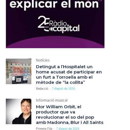
Notícies
Detingut a l’Hospitalet un
home acusat de participar en
un furt a Torroella amb el
mètode de “la collita”
Redacció
-
7 d'agost de 2026
Informació musical
Mor William Orbit, el
productor que va
revolucionar el so del pop
amb Madonna, Blur i All Saints
Primera Fila
-
7 d'agost de 2026