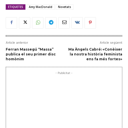
ETIQUETES
Amy MacDonald
Novetats
Article anterior
Article següent
Ferran Massegú “Massa”
Ma Àngels Cabré: «Conèixer
publica el seu primer disc
la nostra història feminista
homònim
ens fa més fortes»
- Publicitat -