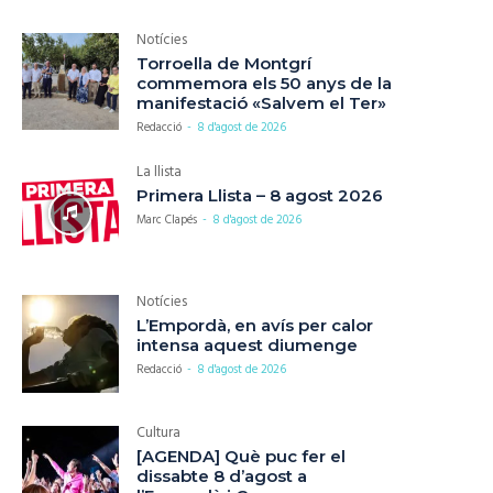
Notícies
Torroella de Montgrí
commemora els 50 anys de la
manifestació «Salvem el Ter»
Redacció
-
8 d'agost de 2026
La llista
Primera Llista – 8 agost 2026
Marc Clapés
-
8 d'agost de 2026
Notícies
L’Empordà, en avís per calor
intensa aquest diumenge
Redacció
-
8 d'agost de 2026
Cultura
[AGENDA] Què puc fer el
dissabte 8 d’agost a