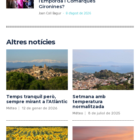
l’Empordà i Comarques
Gironines?
Joan Coll Bagur
-
8 d'agost de 2026
Altres notícies
Temps tranquil però,
Setmana amb
sempre mirant a l’Atlàntic
temperatura
normalitzada
Méteo
12 de gener de 2026
Méteo
8 de juliol de 2025