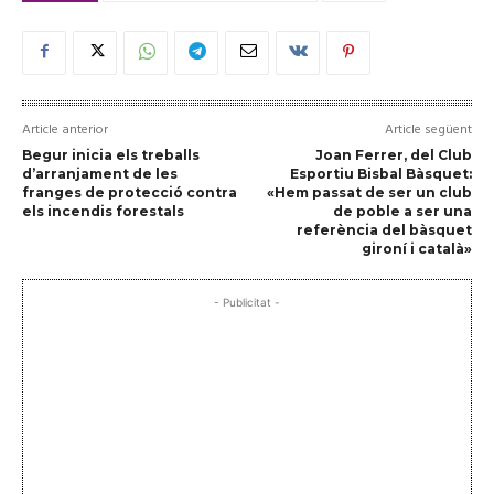
Article anterior
Article següent
Begur inicia els treballs
Joan Ferrer, del Club
d’arranjament de les
Esportiu Bisbal Bàsquet:
franges de protecció contra
«Hem passat de ser un club
els incendis forestals
de poble a ser una
referència del bàsquet
gironí i català»
- Publicitat -