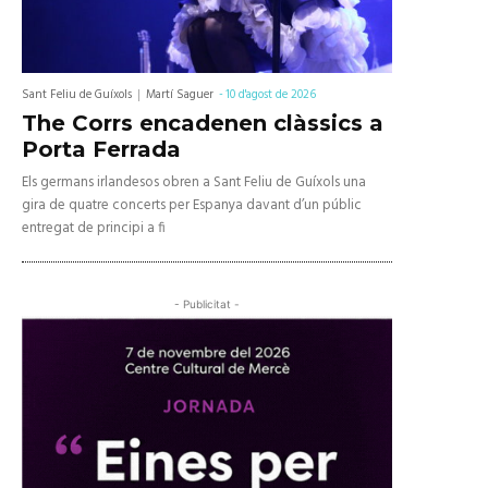
Sant Feliu de Guíxols
Martí Saguer
-
10 d'agost de 2026
The Corrs encadenen clàssics a
Porta Ferrada
Els germans irlandesos obren a Sant Feliu de Guíxols una
gira de quatre concerts per Espanya davant d’un públic
entregat de principi a fi
- Publicitat -