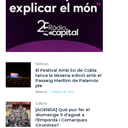
Notícies
El Festival Amb So de Cobla
tanca la desena edició amb el
Passeig Marítim de Palamós
ple
Redacció
-
9 d'agost de 2026
Cultura
[AGENDA] Què puc fer el
diumenge 9 d’agost a
l’Empordà i Comarques
Gironines?