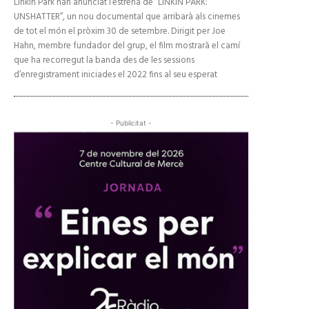
Linkin Park han anunciat l’estrena de “LINKIN PARK:
UNSHATTER”, un nou documental que arribarà als cinemes
de tot el món el pròxim 30 de setembre. Dirigit per Joe
Hahn, membre fundador del grup, el film mostrarà el camí
que ha recorregut la banda des de les sessions
d’enregistrament iniciades el 2022 fins al seu esperat
- Publicitat -