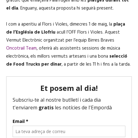
gratuït que enllaçava Palafrugell amb les
platges durant tot
'
el dia
. Enguany, aquesta proposta hi seguirà present.
à
u
I com a aperitiu al Flors i Violes,
dimecres 1 de maig
,
la
plaça
d
de l’Església de
Llofriu
acull
l’
OFF Flors i Violes
. Aquest
i
Vermut Electrònic
organitzat per
l’equip Birres Braves
o
Oncotrail Team
, oferirà als
assistents sessions de música
electrònica, els millors vermuts artesans i una bona
selecció
de
Food Trucks
per dinar
, a
partir de les 11 h i fins a la tarda
.