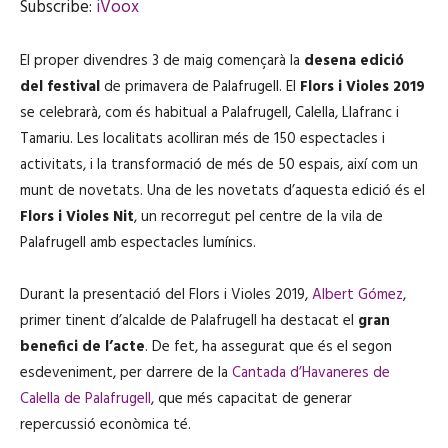
Subscribe:
iVoox
p
i
SHARE
iVoox
s
El proper divendres 3 de maig començarà la
o
desena edició
RSS FEED
d
LINK
del festival
de primavera de Palafrugell. El
Flors i Violes 2019
e
se celebrarà, com és habitual a
Palafrugell, Calella, Llafranc i
Tamariu. Les localitats acolliran més de 150 espectacles i
activitats, i la transformació de més de 50 espais
, així com un
EMBED
munt de novetats. Una de les novetats d’aquesta edició és el
Flors i Violes Nit
, un recorregut pel centre de la vila de
Palafrugell amb espectacles lumínics.
Durant la presentació del Flors i Violes 2019,
Albert Gómez
,
primer tinent d’alcalde de Palafrugell ha destacat el
gran
benefici de l’acte
. De fet, ha assegurat que és el segon
esdeveniment, per darrere de la
Cantada d’Havaneres de
Calella de Palafrugell
, que més capacitat de generar
repercussió econòmica té.