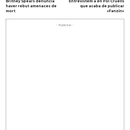
Britney Spears denuncia
Entrevistem a en Pol Cruells
haver rebut amenaces de
que acaba de publicar
mort
«Fanzín»
- Publicitat -