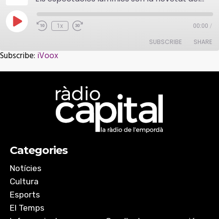
Play
1x
00:00
/
Episode
SUBSCRIBE
SHARE
Subscribe:
iVoox
SHARE
iVoox
RSS FEED
LINK
EMBED
Categories
Notícies
Cultura
Esports
El Temps