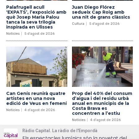
Palafrugell acull
Juan Diego Flórez
‘EXPATS’, l’exposició amb
sedueix Cap Roig amb
què Josep Maria Palou
una nit de grans clàssics
tanca la seva trilogia
Cultura
5 d'agost de 2026
inspirada en Ulisses
Notícies
5 d'agost de 2026
Can Genís reunirà quatre
Prop del 40% del consum
artistes en una nova
d’aigua i del residu urbà
edició de Veus en femení
anual en municipis de la
Costa Brava es
Notícies
4 d'agost de 2026
concentren a l’estiu
Notícies
4 d'agost de 2026
Ràdio Capital. La ràdio de l'Empordà
Els espectacles lumínics són la novetat del Flors i Violes 2019