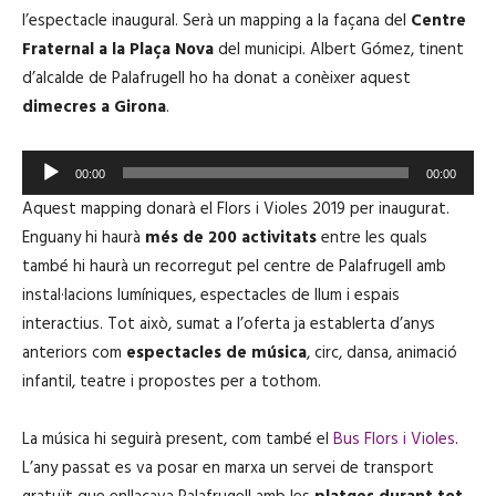
l’espectacle inaugural. Serà un mapping a la façana del
Centre
Fraternal a la Plaça Nova
del municipi. Albert Gómez, tinent
d’alcalde de Palafrugell ho ha donat a conèixer aquest
dimecres a Girona
.
R
00:00
00:00
e
Aquest mapping donarà el Flors i Violes 2019 per inaugurat.
p
Enguany hi haurà
més de 200 activitats
entre les quals
r
també hi haurà un recorregut
pel centre de Palafrugell amb
o
instal·lacions lumíniques, espectacles de llum i espais
d
interactius
. Tot això, sumat a l’oferta ja establerta d’anys
u
anteriors com
espectacles de música
, circ, dansa, animació
c
infantil, teatre i propostes per a tothom.
t
o
La música hi seguirà present, com també el
Bus Flors i Violes
.
r
L’any passat es va posar en marxa un servei de transport
d