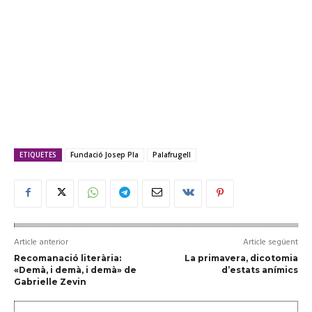
ETIQUETES
Fundació Josep Pla
Palafrugell
Article anterior
Article següent
Recomanació literària:
La primavera, dicotomia
«Demà, i demà, i demà» de
d’estats anímics
Gabrielle Zevin