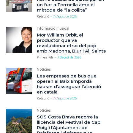
un furt a Torroella amb el
mètode de “la collita”
Redacció
-
7 d'agost de 2026
Informació musical
Mor William Orbit, el
productor que va
revolucionar el so del pop
amb Madonna, Blur i All Saints
Primera Fila
-
7 d'agost de 2026
Notícies
Les empreses de bus que
operen al Baix Empordà
hauran d’assegurar l’atenció
en català
Redacció
-
7 d'agost de 2026
Notícies
SOS Costa Brava recorre la
llicència del Festival de Cap
Roig i l’Ajuntament de
Palafrugell defensa que