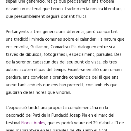
separi una generació, realça que precisament ens trobem
davant un material que teixeix tradició en la nostra literatura, i
que presumiblement seguirà donant fruits.
Pertanyents a tres generacions diferents, però compartint
una tradició i mirada comunes sobre el calendari i la natura que
ens envolta, Guillamon, Comadira i Pla dialoguen entre si a
través de dibuixos, fotografies i, especialment, paraules. Des
de la serenor, cadascun des del seu punt de vista, els tres
autors acoten el pas del temps. Fixant-se en allò que roman i
perdura, ens conviden a prendre consciència del fil que ens
uneix: tant amb els que ens han precedit, com amb els que
gaudiran de les hores que vindran.
L’exposició tindrà una proposta complementària en la
decoració del Pati de la Fundació Josep Pla en el marc del
festival
Flors i Violes
, que es podrà veure del 29 d’abril a l’1 de
maig. Inspirant-se en les paraules de Pla, i amb el títol