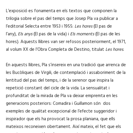
L’exposició es fonamenta en els textos que componen la
trilogia sobre el pas del temps que Josep Pla va publicar a
l’editorial Selecta entre 1953 i 1955:
Les hores
(El pas de
l’any),
Els anys
(El pas de la vida) i
Els moments
(El pas de les
hores). Aquests llibres van ser refosos posteriorment, el 1971,
al volum XX de l’Obra Completa de Destino, titulat
Les hores
.
En aquests llibres, Pla s’insereix en una tradició que arrenca de
les Bucòliques de Virgili, de contemplació i assaboriment de la
lentitud del pas del temps, i de la serenor que inspira la
repetició constant del cicle de la vida. La sensualitat i
profunditat de la mirada de Pla va deixar empremta en les
generacions posteriors: Comadira i Guillamon són dos
exemples de qualitat excepcional de l’efecte suggeridor i
inspirador que els ha provocat la prosa planiana, que ells
mateixos reconeixen obertament. Així mateix, el fet que els