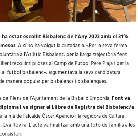
 ha estat escollit Bisbalenc de l’Any 2023 amb el 31%
 emesos
. Així ho ha volgut la ciutadania: «Per la seva ferma
luntària a l’Atlètic Bisbalenc, per la llarga trajectòria fent
iller i recollint pilotes al Camp de Futbol Pere Plaja i per la
 al futbol bisbalenc», argumentava la seva candidatura
e manera popular per bisbalencs i bisbalenques.
ala de Plens de l’Ajuntament de la Bisbal d’Empordà,
Font va
 diploma i va signar el Llibre de Registre del Bisbalenc/a
de la mà de l’alcalde Òscar Aparicio i la regidora de Cultura i
, Eva Rovira. L’acte va finalitzar amb una foto de família a les
consistori.