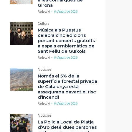
Girona
Redacció
-
6 d'agost de 2026
Cultura
Música als Puestus
celebra cinc edicions
portant concerts gratuïts
a espais emblemàtics de
Sant Feliu de Guíxols
Redacció
-
6 d'agost de 2026
Notícies
Només el 5% de la
superfície forestal privada
de Catalunya està
assegurada davant el risc
d’incendi
Redacció
-
6 d'agost de 2026
Notícies
La Policia Local de Platja
d’Aro deté dues persones