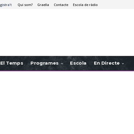
gistra't
Qui som?
Graella
Contacte
Escola de ràdio
El Temps
Programes
Escola
En Directe