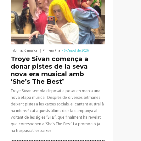
Informació musical
Primera Fila
-
6 d'agost de 2026
Troye Sivan comença a
donar pistes de la seva
nova era musical amb
‘She’s The Best’
Troye Sivan sembla disposat a posar en marxa una
nova etapa musical. Després de diverses setmanes
deixant pistes a les xarxes socials, el cantant australià
ha intensificat aquests últims dies la campanya al
voltant de les sigles “STB”, que finalment ha revelat
que corresponen a ‘She’s The Best’. La promoció ja
ha traspassat les xarxes