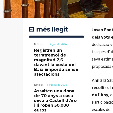
El més llegit
Josep Font
dels vots
dedicació vo
Notícies
5 d'agost de 2026
Registren un
tasques d’ut
terratrèmol de
seva estima
magnitud 2,6
davant la costa del
proposada d
Baix Empordà sense
afectacions
Ahir a la S
Notícies
6 d'agost de 2026
recollir el
Assalten una dona
de l’Any
, 
de 70 anys a casa
seva a Castell d’Aro
Participació
i li roben 50.000
escales del 
euros