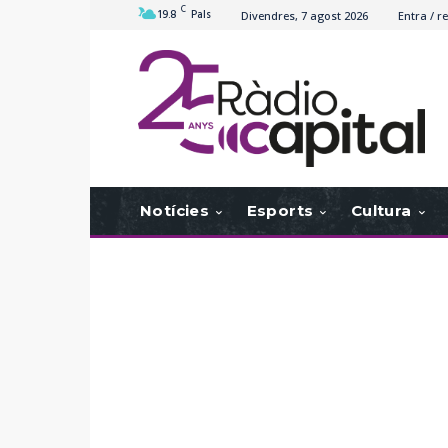
C
19.8
Pals
Divendres, 7 agost 2026
Entra / re
Notícies
Esports
Cultura