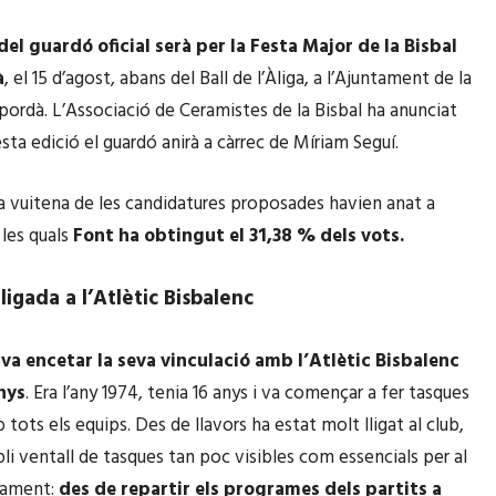
del guardó oficial serà per la Festa Major de la Bisbal
à
, el 15 d’agost, abans del Ball de l’Àliga, a l’Ajuntament de la
pordà. L’Associació de Ceramistes de la Bisbal ha anunciat
sta edició el guardó anirà a càrrec de Míriam Seguí.
 vuitena de les candidatures proposades havien anat a
 les quals
Font ha obtingut el 31,38 % dels vots.
ligada a l’Atlètic Bisbalenc
t
va encetar la seva vinculació amb l’Atlètic Bisbalenc
anys
. Era l’any 1974, tenia 16 anys i va començar a fer tasques
b tots els equips. Des de llavors ha estat molt lligat al club,
li ventall de tasques tan poc visibles com essencials per al
nament:
des de repartir els programes dels partits a