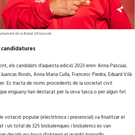
juntament de la Bisbal d’Empordà
s candidatures
nt, els candidats d’aquesta edició 2023 eren: Anna Pascual,
, Juancas Rosés, Anna Maria Culla, Francesc Piedra, Eduard Vilà
uer. Es tracta de noms procedents de la societat civil
que enguany han destacat per la seva tasca o per algun fet
e votació popular (electrònica i presencial) va finalitzar el
at i un total de 325 bisbalenques i bisbalencs es van
er decidir qui havia d’obtenir el guardó honorífic.