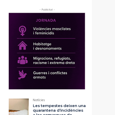
- Publicitat -
Notícies
Les tempestes deixen una
quarantena d’incidències
a les comarques de