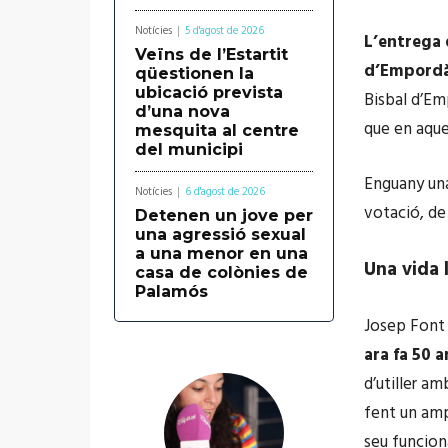
Notícies
5 d'agost de 2026
L’entrega 
Veïns de l’Estartit
d’Empord
qüestionen la
ubicació prevista
Bisbal d’Em
d’una nova
que en aque
mesquita al centre
del municipi
Enguany una
Notícies
6 d'agost de 2026
votació, de
Detenen un jove per
una agressió sexual
a una menor en una
Una vida l
casa de colònies de
Palamós
Josep Fon
ara fa 50 
d’utiller am
fent un amp
seu funcio