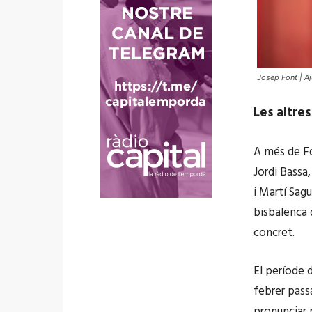
Josep Font | A
Les altre
A més de Fo
Jordi Bassa
i Martí Sag
bisbalenca 
concret.
El període d
febrer pass
pronunciar p