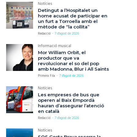
Notícies
Detingut a l’Hospitalet un
home acusat de participar en
un furt a Torroella amb el
mètode de “la collita”
Redacció
-
7 d'agost de 2026
Informació musical
Mor William Orbit, el
productor que va
revolucionar el so del pop
amb Madonna, Blur i All Saints
Primera Fila
-
7 d'agost de 2026
Notícies
Les empreses de bus que
operen al Baix Empordà
hauran d’assegurar l’atenció
en català
Redacció
-
7 d'agost de 2026
Notícies
SOS Costa Brava recorre la