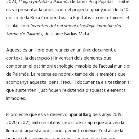
2023,
L’aigua potable a Palamós
de Janna Puig Pujadas. També
es va presentar la publicació del projecte guanyador de la 10a
edició de la Beca Cooperativa La Equitativa, concretament el
titulat com
Inventari del patrimoni etnològic immoble del
terme de Palamós
,
de Jaume Badias Mata.
Aquest és un llibre que reuneix en un únic document el
context, la descripció i l’inventari dels elements que
componen el patrimoni etnològic immoble de l’actual municipi
de Palamós. La recerca es nodreix també de la memòria que
acompanya aquests béns, i recull i documenta els testimonis
que sustenten i justifiquen l’existència d’aquests elements
immobles.
El projecte que es va desenvolupar al llarg dels anys 2019,
2020 i 2021, amb un intens treball de camp i que ara veu la
llum amb aquesta publicació, permet conèixer l’estat de la
qüestió dels elements que constitueixen el patrimoni