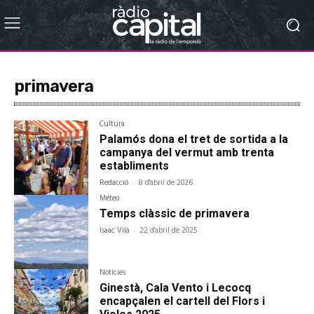
primavera
Cultura
Palamós dona el tret de sortida a la
campanya del vermut amb trenta
establiments
Redacció
-
8 d'abril de 2026
Méteo
Temps clàssic de primavera
Isaac Vilà
-
22 d'abril de 2025
Notícies
Ginestà, Cala Vento i Lecocq
encapçalen el cartell del Flors i