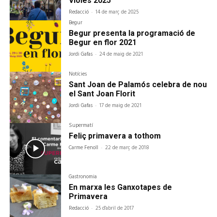
Violes 2025
Redacció
-
14 de març de 2025
Begur
Begur presenta la programació de
Begur en flor 2021
Jordi Gafas
-
24 de maig de 2021
Notícies
Sant Joan de Palamós celebra de nou
el Sant Joan Florit
Jordi Gafas
-
17 de maig de 2021
Supermatí
Feliç primavera a tothom
Carme Fenoll
-
22 de març de 2018
Gastronomia
En marxa les Ganxotapes de
Primavera
Redacció
-
25 d'abril de 2017