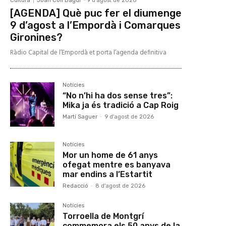
Cultura
Joan Coll Bagur
-
9 d'agost de 2026
[AGENDA] Què puc fer el diumenge
9 d’agost a l’Empordà i Comarques
Gironines?
Ràdio Capital de l’Empordà et porta l’agenda definitiva
Notícies
“No n’hi ha dos sense tres”:
Mika ja és tradició a Cap Roig
Martí Saguer
-
9 d'agost de 2026
Notícies
Mor un home de 61 anys
ofegat mentre es banyava
mar endins a l’Estartit
Redacció
-
8 d'agost de 2026
Notícies
Torroella de Montgrí
commemora els 50 anys de la