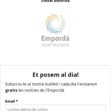
Entitat adherida