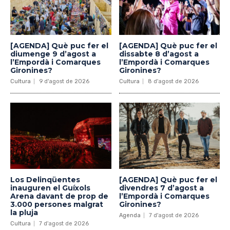
[AGENDA] Què puc fer el
[AGENDA] Què puc fer el
diumenge 9 d’agost a
dissabte 8 d’agost a
l’Empordà i Comarques
l’Empordà i Comarques
Gironines?
Gironines?
Cultura
9 d'agost de 2026
Cultura
8 d'agost de 2026
Los Delinqüentes
[AGENDA] Què puc fer el
inauguren el Guíxols
divendres 7 d’agost a
Arena davant de prop de
l’Empordà i Comarques
3.000 persones malgrat
Gironines?
la pluja
Agenda
7 d'agost de 2026
Cultura
7 d'agost de 2026