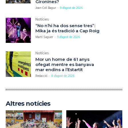
Gironines?
Joan Coll Bagur
-
9 d'agost de 2026
Notícies
“No n’hi ha dos sense tres”:
Mika ja és tradició a Cap Roig
Martí Saguer
-
9 d'agost de 2026
Notícies
Mor un home de 61 anys
ofegat mentre es banyava
mar endins a l’Estartit
Redacció
-
8 d'agost de 2026
Altres notícies