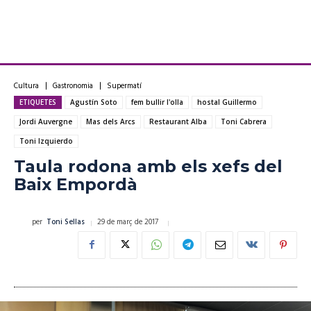
Cultura
Gastronomia
Supermatí
ETIQUETES
Agustín Soto
fem bullir l'olla
hostal Guillermo
Jordi Auvergne
Mas dels Arcs
Restaurant Alba
Toni Cabrera
Toni Izquierdo
Taula rodona amb els xefs del
Baix Empordà
29 de març de 2017
per
Toni Sellas