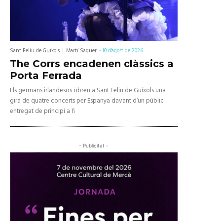
Sant Feliu de Guíxols
Martí Saguer
-
10 d'agost de 2026
The Corrs encadenen clàssics a
Porta Ferrada
Els germans irlandesos obren a Sant Feliu de Guíxols una
gira de quatre concerts per Espanya davant d’un públic
entregat de principi a fi
- Publicitat -