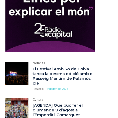
Notícies
El Festival Amb So de Cobla
tanca la desena edició amb el
Passeig Marítim de Palamós
ple
Redacció
-
9 d'agost de 2026
Cultura
[AGENDA] Què puc fer el
diumenge 9 d’agost a
l’Empordà i Comarques