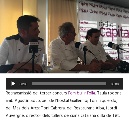
R
00:00
00:00
e
Retransmissió del tercer concurs
Fem bullir l’olla
. Taula rodona
p
amb
Agustín Soto, xef de l’hostal Guillermo; Toni Izquierdo,
r
del Mas dels Arcs; Toni Cabrera, del Restaurant Alba, i Jordi
o
Auvergne, director dels tallers de cuina catalana d’Illa de Têt.
d
u