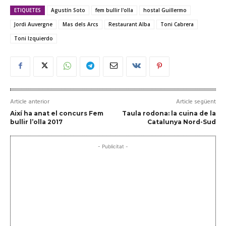
ETIQUETES
Agustín Soto
fem bullir l'olla
hostal Guillermo
Jordi Auvergne
Mas dels Arcs
Restaurant Alba
Toni Cabrera
Toni Izquierdo
Article anterior
Article següent
Així ha anat el concurs Fem
Taula rodona: la cuina de la
bullir l’olla 2017
Catalunya Nord-Sud
- Publicitat -