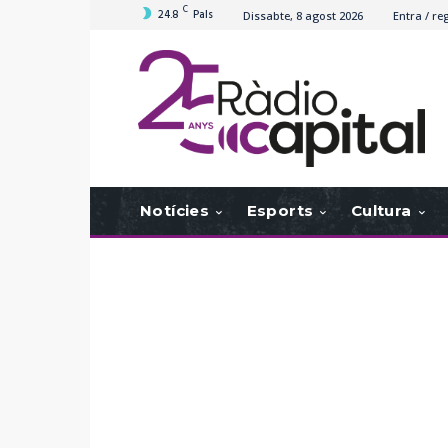
C
24.8
Pals
Dissabte, 8 agost 2026
Entra / reg
Notícies
Esports
Cultura