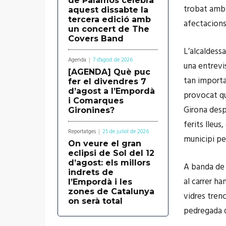
de Palamós celebra
trobat amb 
aquest dissabte la
tercera edició amb
afectacions
un concert de The
Covers Band
L’alcaldess
Agenda
7 d'agost de 2026
una entrevi
[AGENDA] Què puc
tan importa
fer el divendres 7
d’agost a l’Empordà
provocat qu
i Comarques
Girona desp
Gironines?
ferits lleus
Reportatges
25 de juliol de 2026
municipi pe
On veure el gran
eclipsi de Sol del 12
d’agost: els millors
A banda de 
indrets de
al carrer h
l’Empordà i les
zones de Catalunya
vidres trenc
on serà total
pedregada d