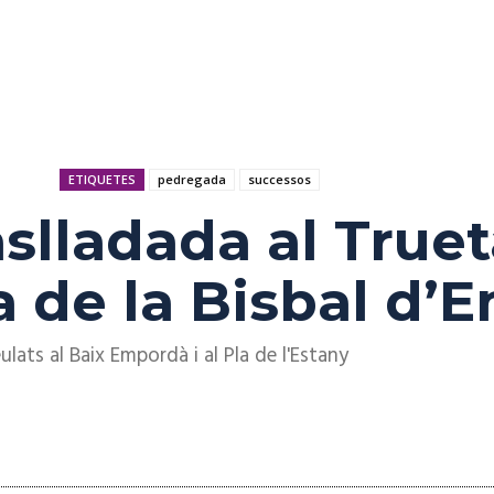
ETIQUETES
pedregada
successos
slladada al Truet
a de la Bisbal d’
lats al Baix Empordà i al Pla de l'Estany