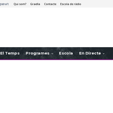
istra't
Qui som?
Graella
Contacte
Escola de ràdio
El Temps
Programes
Escola
En Directe