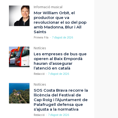
Informació musical
Mor William Orbit, el
productor que va
revolucionar el so del pop
amb Madonna, Blur i All
Saints
Primera Fila
-
7 d'agost de 2026
Notícies
Les empreses de bus que
operen al Baix Empordà
hauran d’assegurar
l’atenció en català
Redacció
-
7 d'agost de 2026
Notícies
SOS Costa Brava recorre la
llicència del Festival de
Cap Roig i l’Ajuntament de
Palafrugell defensa que
s’ajusta a la normativa
Redacció
-
7 d'agost de 2026