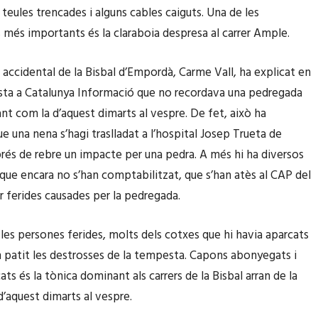
teules trencades i alguns cables caiguts. Una de les
 més importants és la claraboia despresa al carrer Ample.
a accidental de la Bisbal d’Empordà, Carme Vall, ha explicat en
sta a Catalunya Informació que no recordava una pedregada
nt com la d’aquest dimarts al vespre. De fet, això ha
e una nena s’hagi traslladat a l’hospital Josep Trueta de
rés de rebre un impacte per una pedra. A més hi ha diversos
, que encara no s’han comptabilitzat, que s’han atès al CAP del
r ferides causades per la pedregada.
les persones ferides, molts dels cotxes que hi havia aparcats
an patit les destrosses de la tempesta. Capons abonyegats i
ats és la tònica dominant als carrers de la Bisbal arran de la
’aquest dimarts al vespre.