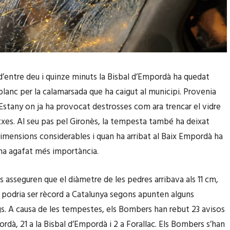
d’entre deu i quinze minuts la Bisbal d’Empordà ha quedat
blanc per la calamarsada que ha caigut al municipi. Provenia
l’Estany on ja ha provocat destrosses com ara trencar el vidre
txes. Al seu pas pel Gironès, la tempesta també ha deixat
imensions considerables i quan ha arribat al Baix Empordà ha
ha agafat més importància.
s asseguren que el diàmetre de les pedres arribava als 11 cm,
e podria ser rècord a Catalunya segons apunten alguns
. A causa de les tempestes, els Bombers han rebut 23 avisos
rdà, 21 a la Bisbal d’Empordà i 2 a Forallac. Els Bombers s’han