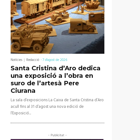
Notícies
Redacció
-
7 d'agost de 2026
Santa Cristina d’Aro dedica
una exposició a l’obra en
suro de l’artesà Pere
Ciurana
La sala d’exposicions La Caixa de Santa Cristina d’Aro
acull fins al 31 d’agost una nova edició de
l’Exposició...
- Publicitat -