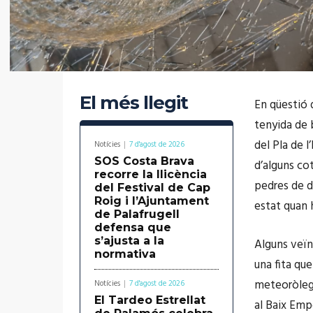
El més llegit
En qüestió 
tenyida de 
del Pla de 
Notícies
7 d'agost de 2026
SOS Costa Brava
d’alguns co
recorre la llicència
pedres de d
del Festival de Cap
Roig i l’Ajuntament
estat quan 
de Palafrugell
defensa que
s’ajusta a la
Alguns veïn
normativa
una fita qu
meteoròlegs
Notícies
7 d'agost de 2026
El Tardeo Estrellat
al Baix Empo