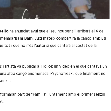
bello
ha anunciat avui que el seu nou senzill arribarà el 4 de
omenarà ‘
Bam Bam
‘. Així mateix compartirà la cançó amb
Ed
ue tot i que no n’és l’autor sí que cantarà al costat de la
s l’artista va publicar a TikTok un vídeo en el que cantava un
una altra cançó anomenada ‘Psychofreak’, que finalment no
enzill.
 formaran part de “Familia”, juntament amb el primer senzill
t’.