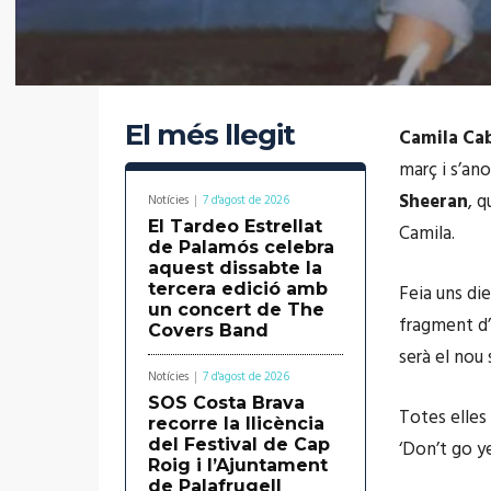
El més llegit
Camila Ca
març i s’an
Sheeran
, q
Notícies
7 d'agost de 2026
El Tardeo Estrellat
Camila.
de Palamós celebra
aquest dissabte la
tercera edició amb
Feia uns die
un concert de The
fragment d’
Covers Band
serà el nou s
Notícies
7 d'agost de 2026
SOS Costa Brava
Totes elles
recorre la llicència
del Festival de Cap
‘Don’t go ye
Roig i l’Ajuntament
de Palafrugell