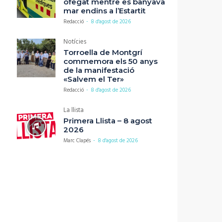
ofegat mentre es banyava
mar endins a l’Estartit
Redacció
-
8 d'agost de 2026
Notícies
Torroella de Montgrí
commemora els 50 anys
de la manifestació
«Salvem el Ter»
Redacció
-
8 d'agost de 2026
La llista
Primera Llista – 8 agost
2026
Marc Clapés
-
8 d'agost de 2026