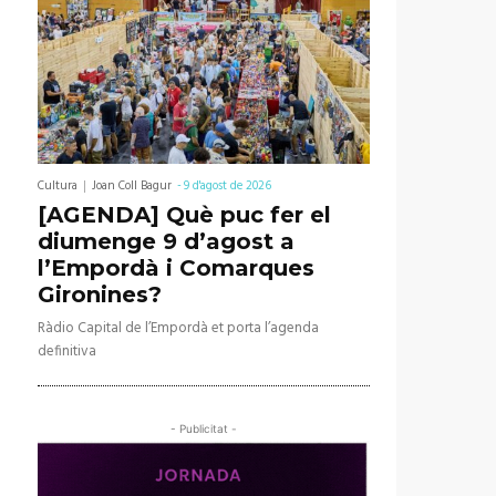
Cultura
Joan Coll Bagur
-
9 d'agost de 2026
[AGENDA] Què puc fer el
diumenge 9 d’agost a
l’Empordà i Comarques
Gironines?
Ràdio Capital de l’Empordà et porta l’agenda
definitiva
- Publicitat -