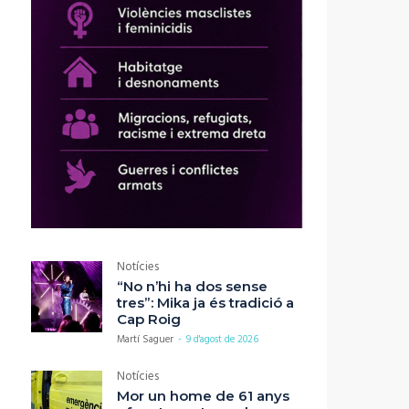
Notícies
“No n’hi ha dos sense
tres”: Mika ja és tradició a
Cap Roig
Martí Saguer
-
9 d'agost de 2026
Notícies
Mor un home de 61 anys