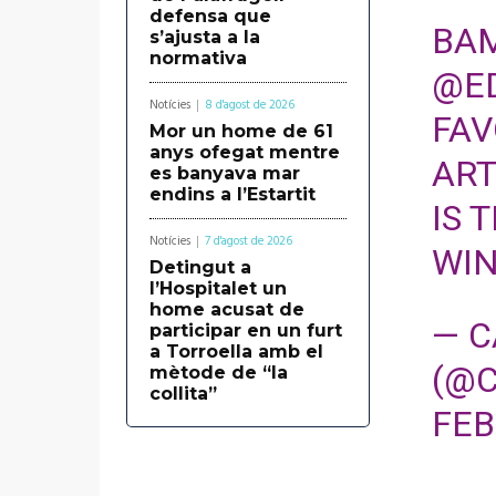
defensa que
BAM
s’ajusta a la
normativa
@E
Notícies
8 d'agost de 2026
FAV
Mor un home de 61
anys ofegat mentre
ART
es banyava mar
endins a l’Estartit
IS 
Notícies
7 d'agost de 2026
WI
Detingut a
l’Hospitalet un
home acusat de
— C
participar en un furt
a Torroella amb el
(@C
mètode de “la
collita”
FEB