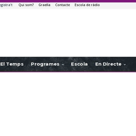
egistra't
Qui som?
Graella
Contacte
Escola de ràdio
El Temps
Programes
Escola
En Directe