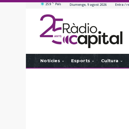
C
25.9
Pals
Diumenge, 9 agost 2026
Entra / r
Notícies
Esports
Cultura