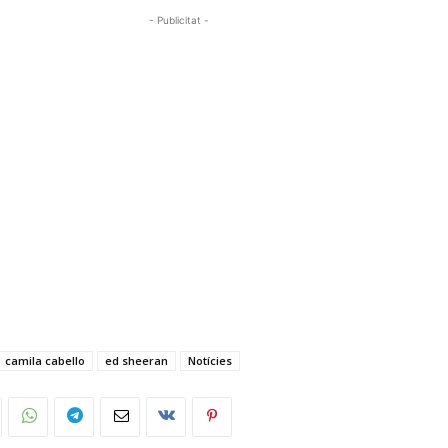
- Publicitat -
camila cabello
ed sheeran
Notícies