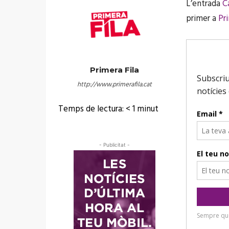
L’entrada
C
primer a
Pri
Primera Fila
http://www.primerafila.cat
Temps de lectura:
< 1
minut
- Publicitat -