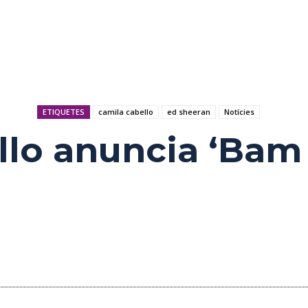
ETIQUETES
camila cabello
ed sheeran
Notícies
llo anuncia ‘Ba