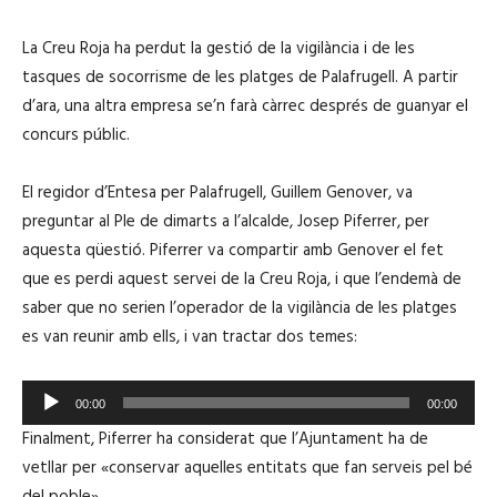
i
SHARE
iVoox
s
La Creu Roja ha perdut la gestió de la vigilància i de les
o
RSS FEED
d
LINK
tasques de socorrisme de les platges de Palafrugell. A partir
e
d’ara, una altra empresa se’n farà càrrec després de guanyar el
concurs públic.
EMBED
El regidor d’Entesa per Palafrugell, Guillem Genover, va
preguntar al Ple de dimarts a l’alcalde, Josep Piferrer, per
aquesta qüestió. Piferrer va compartir amb Genover el fet
que es perdi aquest servei de la Creu Roja, i que l’endemà de
saber que no serien l’operador de la vigilància de les platges
es van reunir amb ells, i van tractar dos temes:
R
00:00
00:00
e
Finalment, Piferrer ha considerat que l’Ajuntament ha de
p
vetllar per «conservar aquelles entitats que fan serveis pel bé
r
del poble».