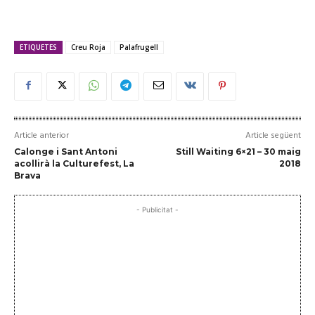
ETIQUETES
Creu Roja
Palafrugell
Article anterior
Article següent
Calonge i Sant Antoni
Still Waiting 6×21 – 30 maig
acollirà la Culturefest, La
2018
Brava
- Publicitat -