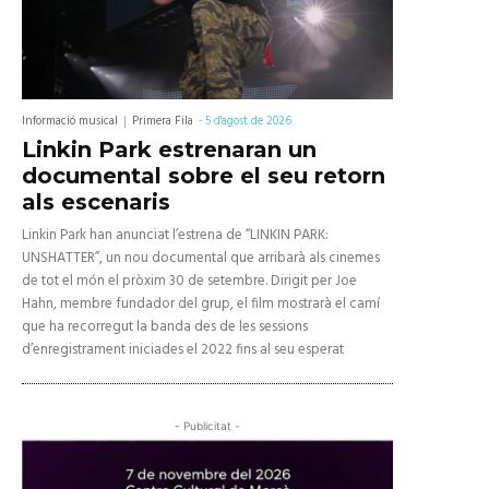
Informació musical
Primera Fila
-
5 d'agost de 2026
Linkin Park estrenaran un
documental sobre el seu retorn
als escenaris
Linkin Park han anunciat l’estrena de “LINKIN PARK:
UNSHATTER”, un nou documental que arribarà als cinemes
de tot el món el pròxim 30 de setembre. Dirigit per Joe
Hahn, membre fundador del grup, el film mostrarà el camí
que ha recorregut la banda des de les sessions
d’enregistrament iniciades el 2022 fins al seu esperat
- Publicitat -