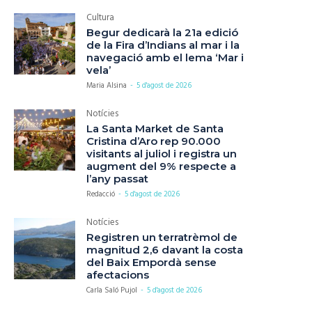
Cultura
Begur dedicarà la 21a edició
de la Fira d’Indians al mar i la
navegació amb el lema ‘Mar i
vela’
Maria Alsina
-
5 d'agost de 2026
Notícies
La Santa Market de Santa
Cristina d’Aro rep 90.000
visitants al juliol i registra un
augment del 9% respecte a
l’any passat
Redacció
-
5 d'agost de 2026
Notícies
Registren un terratrèmol de
magnitud 2,6 davant la costa
del Baix Empordà sense
afectacions
Carla Saló Pujol
-
5 d'agost de 2026