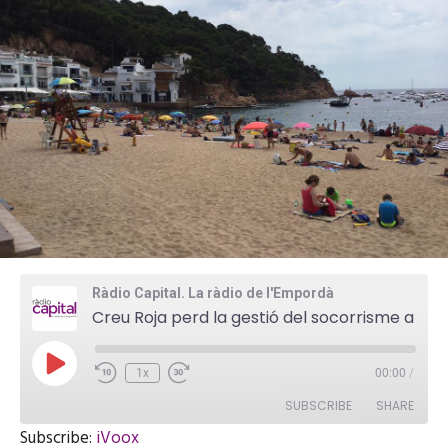
Ràdio Capital. La ràdio de l'Empordà
Creu Roja perd la gestió del socorrisme a les platges de Palafrugell
P
1x
00:00
/
l
a
SUBSCRIBE
SHARE
y
E
Subscribe:
iVoox
p