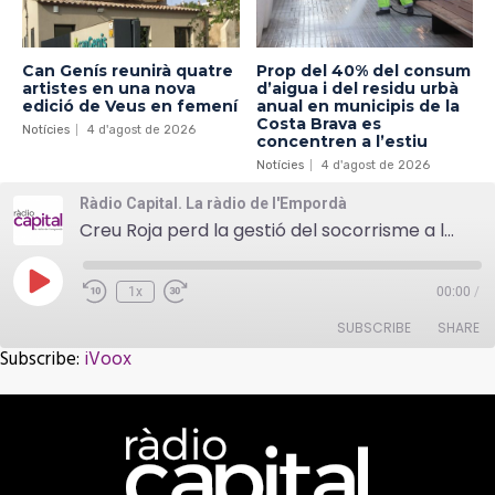
Can Genís reunirà quatre
Prop del 40% del consum
artistes en una nova
d’aigua i del residu urbà
edició de Veus en femení
anual en municipis de la
Costa Brava es
Notícies
4 d'agost de 2026
concentren a l’estiu
Notícies
4 d'agost de 2026
Ràdio Capital. La ràdio de l'Empordà
Creu Roja perd la gestió del socorrisme a les platges de Palafrugell
Play
1x
00:00
/
Episode
SUBSCRIBE
SHARE
Subscribe:
iVoox
SHARE
iVoox
RSS FEED
LINK