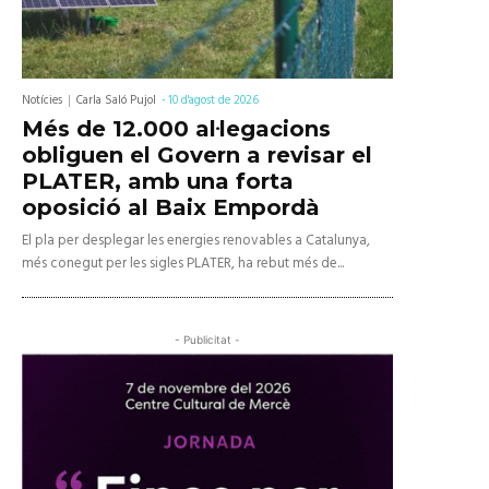
Notícies
Carla Saló Pujol
-
10 d'agost de 2026
Més de 12.000 al·legacions
obliguen el Govern a revisar el
PLATER, amb una forta
oposició al Baix Empordà
El pla per desplegar les energies renovables a Catalunya,
més conegut per les sigles PLATER, ha rebut més de...
- Publicitat -