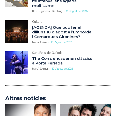
muntanya, ens agrada
moltíssim»
BSF Bugaderia i Renting
-
10 d'agost de 2026
Cultura
[AGENDA] Què puc fer el
dilluns 10 d’agost a l’Empordà
i Comarques Gironines?
Maria Alsina
-
10 d'agost de 2026
Sant Feliu de Guíxols
The Corrs encadenen clàssics
a Porta Ferrada
Martí Saguer
-
10 d'agost de 2026
Altres notícies