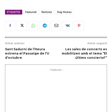
ETIQUETES
Featured
Notícies
Stay Homas
Article anterior
Article següent
Sant Sadurní de l’Heura
Les sales de concerts es
estrena el Passatge de l’U
mobilitzen amb el tema “El
d’octubre
último concierto?”
- Publicitat -