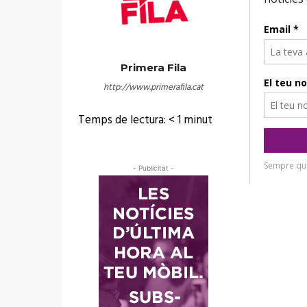
Primera Fila
http://www.primerafila.cat
Temps de lectura:
< 1
minut
- Publicitat -