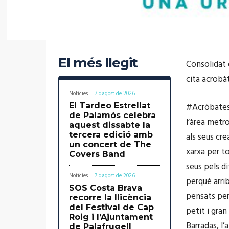
El més llegit
Consolidat c
cita acrobà
Notícies
7 d'agost de 2026
El Tardeo Estrellat
#AcròbatesL
de Palamós celebra
l’àrea metr
aquest dissabte la
tercera edició amb
als seus cre
un concert de The
xarxa per to
Covers Band
seus pels d
Notícies
7 d'agost de 2026
perquè arrib
SOS Costa Brava
pensats per
recorre la llicència
del Festival de Cap
petit i gran
Roig i l’Ajuntament
Barradas, l
de Palafrugell