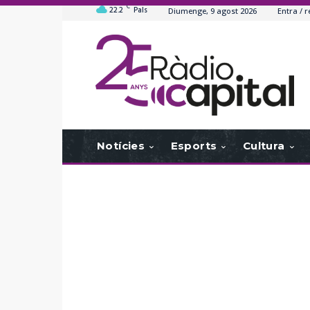
C
22.2
Pals
Diumenge, 9 agost 2026
Entra / r
Notícies
Esports
Cultura