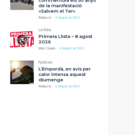
commemora els 50 anys
de la manifestació
«Salvem el Ter»
Redacció
-
8 d'agost de 2026
La llista
Primera Llista – 8 agost
2026
Marc Clapés
-
8 d'agost de 2026
Notícies
L’Empordà, en avís per
calor intensa aquest
diumenge
Redacció
-
8 d'agost de 2026