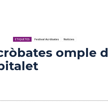
ETIQUETES
Festival Acròbates
Notícies
Acròbates omple d
pitalet