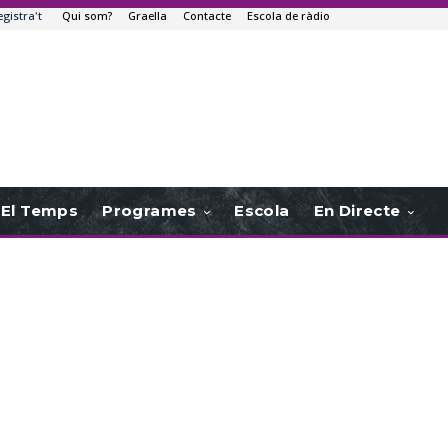
egistra't
Qui som?
Graella
Contacte
Escola de ràdio
El Temps
Programes
Escola
En Directe