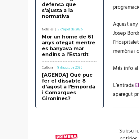
defensa que
programació
s’ajusta a la
normativa
Aquest any 
Notícies
8 d'agost de 2026
Josep Bordo
Mor un home de 61
l’Hospitale
anys ofegat mentre
es banyava mar
memòria i c
endins a l’Estartit
Més info a
Cultura
8 d'agost de 2026
[AGENDA] Què puc
fer el dissabte 8
L’entrada
E
d’agost a l’Empordà
i Comarques
aparegut p
Gironines?