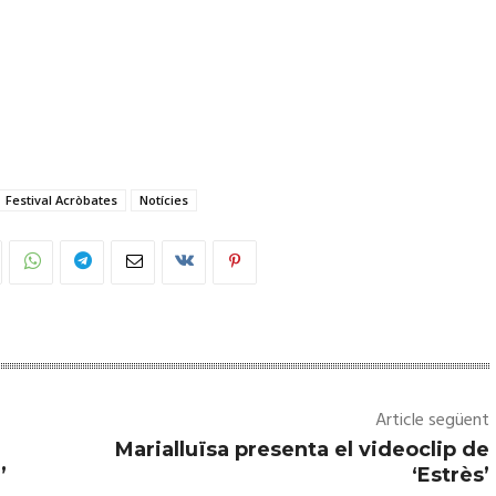
Festival Acròbates
Notícies
Article següent
u
Marialluïsa presenta el videoclip de
’
‘Estrès’