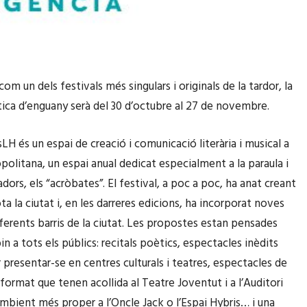
om un dels festivals més singulars i originals de la tardor, la
tica d’enguany serà del 30 d’octubre al 27 de novembre.
H és un espai de creació i comunicació literària i musical a
opolitana, un espai anual dedicat especialment a la paraula i
adors, els “acròbates”. El festival, a poc a poc, ha anat creant
ta la ciutat i, en les darreres edicions, ha incorporat noves
iferents barris de la ciutat. Les propostes estan pensades
in a tots els públics: recitals poètics, espectacles inèdits
 presentar-se en centres culturals i teatres, espectacles de
 format que tenen acollida al Teatre Joventut i a l’Auditori
’ambient més proper a l’Oncle Jack o l’Espai Hybris… i una