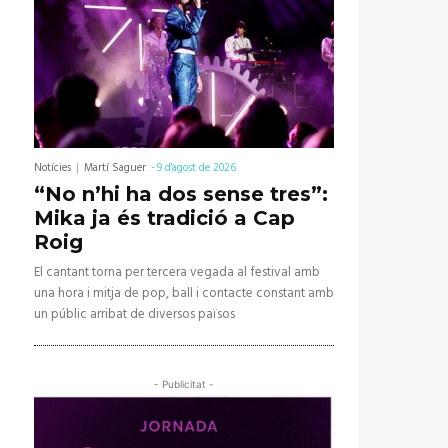
Notícies
Martí Saguer
-
9 d'agost de 2026
“No n’hi ha dos sense tres”:
Mika ja és tradició a Cap
Roig
El cantant torna per tercera vegada al festival amb
una hora i mitja de pop, ball i contacte constant amb
un públic arribat de diversos països
- Publicitat -